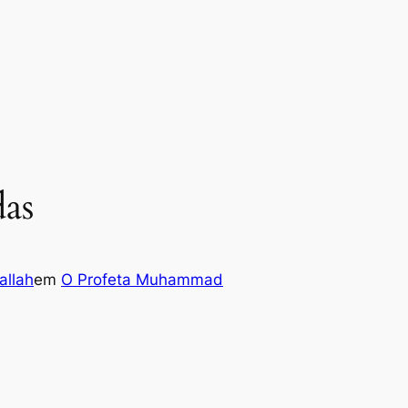
das
llah
em
O Profeta Muhammad