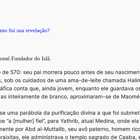
o foi sua revelação?
omé.Fundador do Islã.
 de 570: seu pai morrera pouco antes de seu nascimen
s, sob os cuidados de uma ama-de-leite chamada Halima
áfica conta que, ainda jovem, enquanto ele guardava os
idas inteiramente de branco, aproximaram-se de Maomé 
-se uma parábola da purificação divina a que foi subme
“a [mulher] fiel”, para Yathrib, atual Medina, onde e
amente por Abd al-Muttalib, seu avô paterno, homem ric
oraixitas, ele administrava o templo sagrado de Caaba