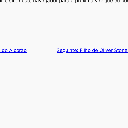
l e site neste navegador para a próxima vez que eu co
s do Alcorão
Seguinte:
Filho de Oliver Stone