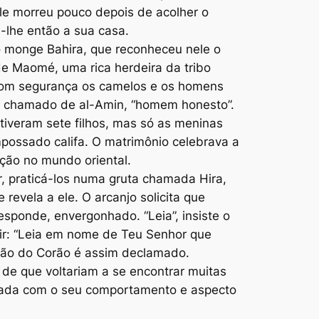
le morreu pouco depois de acolher o
-lhe então a sua casa.
o monge Bahira, que reconheceu nele o
de Maomé, uma rica herdeira da tribo
 com segurança os camelos e os homens
era chamado de al-Amin, “homem honesto”.
tiveram sete filhos, mas só as meninas
mpossado califa. O matrimônio celebrava a
ção no mundo oriental.
ar, praticá-los numa gruta chamada Hira,
revela a ele. O arcanjo solicita que
sponde, envergonhado. “Leia”, insiste o
tir: “Leia em nome de Teu Senhor que
ação do Corão é assim declamado.
 de que voltariam a se encontrar muitas
pada com o seu comportamento e aspecto