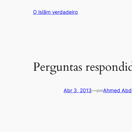
Saltar
O Islãm verdadeiro
para
o
conteúdo
Perguntas respondi
Abr 3, 2013
—
Ahmed Abda
por