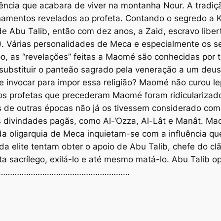
ência que acabara de viver na montanha Nour. A tradiç
inamentos revelados ao profeta. Contando o segredo a K
o de Abu Talib, então com dez anos, a Zaid, escravo liber
4). Várias personalidades de Meca e especialmente os 
o, as “revelações” feitas a Maomé são conhecidas po
 substituir o panteão sagrado pela veneração a um deus 
e invocar para impor essa religião? Maomé não curou le
s profetas que precederam Maomé foram ridicularizado
s de outras épocas não já os tivessem considerado com
s divindades pagãs, como Al-‘Ozza, Al-Lât e Manât. Mao
a oligarquia de Meca inquietam-se com a influência q
 elite tentam obter o apoio de Abu Talib, chefe do cl
 sacrílego, exilá-lo e até mesmo matá-lo. Abu Talib op
que r………………………………………………………