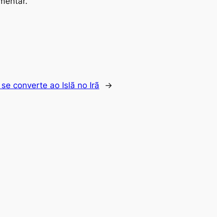
mentar.
 se converte ao Islã no Irã
→