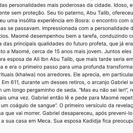
das personalidades mais poderosas da cidade. Idoso, e
nte sem proteção. Seu tio paterno, Abu Talib, ofereceu
eu uma insólita experiência em Bosra: o encontro com 
manas se passavam. Impressionada com a personalidade 
egócios. Maomé desempenhou bem a tarefa, conduzindo
 das principais qualidades do futuro profeta, que já 
to a Maomé, cerca de 15 anos mais jovem. Juntos eles 
ra esposa de Ali Ibn Abu Talib, que mais tarde seria e
a e era o primeiro passo para uma profunda transforma
ituais (khalwa) nos arredores. Ele aprecia, em particul
 611, durante um desses retiros, o arcanjo Gabriel se 
um longo pergaminho de seda. “Mas eu não sei ler!”, re
 mais uma vez. Gabriel então lê e pede para Maomé repe
e um coágulo de sangue”. O primeiro versículo da revel
sa que vai morrer. Gabriel desapareceu, após preveni-lo
 a sua casa em Meca. Sua esposa Kadidja fica preocu