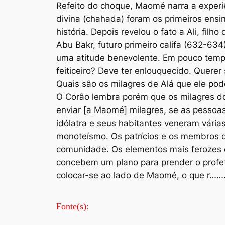
Refeito do choque, Maomé narra a experi
divina (chahada) foram os primeiros ens
história. Depois revelou o fato a Ali, filh
Abu Bakr, futuro primeiro califa (632-63
uma atitude benevolente. Em pouco temp
feiticeiro? Deve ter enlouquecido. Querer
Quais são os milagres de Alá que ele pod
O Corão lembra porém que os milagres do
enviar [a Maomé] milagres, se as pessoa
idólatra e seus habitantes veneram vária
monoteísmo. Os patrícios e os membros d
comunidade. Os elementos mais ferozes da
concebem um plano para prender o profeta
colocar-se ao lado de Maomé, o 
Fonte(s):