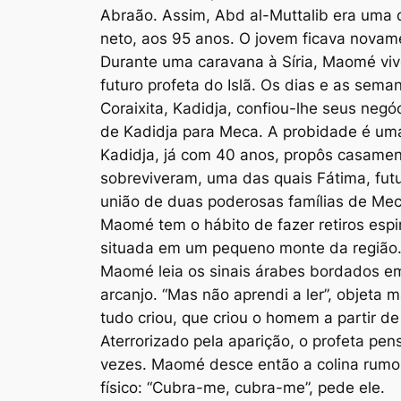
Abraão. Assim, Abd al-Muttalib era uma 
neto, aos 95 anos. O jovem ficava novame
Durante uma caravana à Síria, Maomé viv
futuro profeta do Islã. Os dias e as se
Coraixita, Kadidja, confiou-lhe seus n
de Kadidja para Meca. A probidade é uma
Kadidja, já com 40 anos, propôs casamen
sobreviveram, uma das quais Fátima, futu
união de duas poderosas famílias de Mec
Maomé tem o hábito de fazer retiros espir
situada em um pequeno monte da região. Em
Maomé leia os sinais árabes bordados em 
arcanjo. “Mas não aprendi a ler”, objeta
tudo criou, que criou o homem a partir d
Aterrorizado pela aparição, o profeta pen
vezes. Maomé desce então a colina rumo
físico: “Cubra-me, cubra-me”, pede ele.