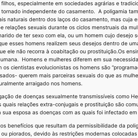
lhos, especialmente em sociedades agrárias e tradicio
 se tornado independente do casamento. A poligamia t
ais naturais dentro dos laços do casamento, mas cuja e
be relações sexuais durante os ciclos menstruais da m
marido de ter sexo com ela, ou um homem cujo desejo se
 que esses homens realizem seus desejos dentro de uma
e ele não recorra à coabitação ou prostituição.Os ensin
humana. Homens e mulheres diferem em sua necessida
m os cientistas evolucionistas os homens são “program
asados- querem mais parceiras sexuais do que as mulher
turalmente arraigado nos homens.
opagação de doenças sexualmente transmissíveis como 
uais relações extra-conjugais e prostituição são com
m sua esposa as doenças com as quais foi infectado em 
os benefícios que resultam da permissibilidade da pol
 ou piorados, devido às restrições modernas colocadas