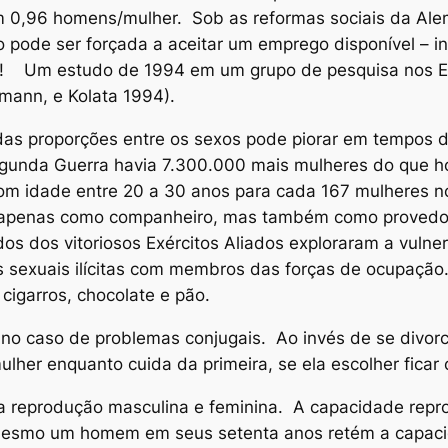
 0,96 homens/mulher. Sob as reformas sociais da Ale
 pode ser forçada a aceitar um emprego disponível – inc
o! Um estudo de 1994 em um grupo de pesquisa nos 
mann, e Kolata 1994).
o das proporções entre os sexos pode piorar em tempo
gunda Guerra havia 7.300.000 mais mulheres do que 
om idade entre 20 a 30 anos para cada 167 mulheres 
apenas como companheiro, mas também como provedor
os dos vitoriosos Exércitos Aliados exploraram a vulne
es sexuais ilícitas com membros das forças de ocupaçã
cigarros, chocolate e pão.
o no caso de problemas conjugais. Ao invés de se divorc
lher enquanto cuida da primeira, se ela escolher ficar 
 na reprodução masculina e feminina. A capacidade repr
esmo um homem em seus setenta anos retém a capacid