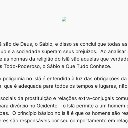
 são de Deus, o Sábio, e disso se conclui que todas as
íduo e a sociedade superam seus prejuízos. Ao analisar
que as normas da religião do Islã são aquelas que verd
eus Todo-Poderoso, o Sábio e Que Tudo Conhece.
a poligamia no Islã é entendida à luz das obrigações 
sal que é adequada para todos os tempos e lugares, não
sociais da prostituição e relações extra-conjugais comu
s para divórcio no Ocidente – o Islã permite a um home
bas. O princípio básico no Islã é que os homens são 
eres são responsáveis por seu comportamento em rela