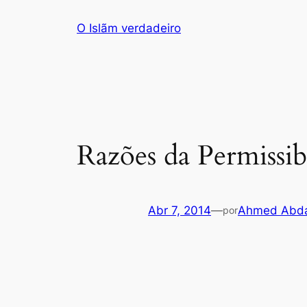
Saltar
O Islãm verdadeiro
para
o
conteúdo
Razões da Permissib
Abr 7, 2014
—
Ahmed Abda
por