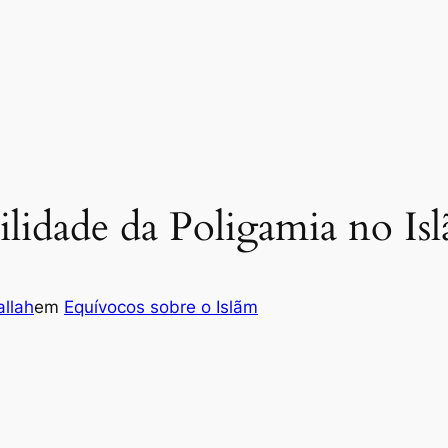
ilidade da Poligamia no Isl
llah
em
Equívocos sobre o Islãm