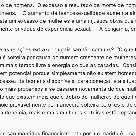
 de homens. O excesso é resultado da morte de homen
 homens. O aumento da homossexualidade aumenta ain
iste um excesso de mulheres é uma injustiça óbvia que 
ente privadas de experiência sexual.” A poligamia, en
 relações extra-conjugais são tão comuns? “O que tor
a é solteira por causa do número crescente de mulheres
têm mais tempo livre e energia do que as casadas. Cons
 em potencial porque simplesmente não existem homens
scassez de homens disponíveis, para começar, e a situ
o mais propensos a se casarem novamente do que mulh
do que existem mais que o dobro de mulheres do que h
 hoje provavelmente permanecerá solteira pelo resto d
autonomia, mais e mais mulheres solteiras estão opta
não são mantidas financeiramente por um marido é uma