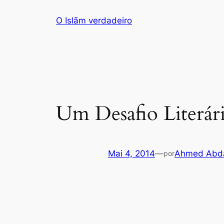
Saltar
O Islãm verdadeiro
para
o
conteúdo
Um Desafio Literár
Mai 4, 2014
—
Ahmed Abda
por