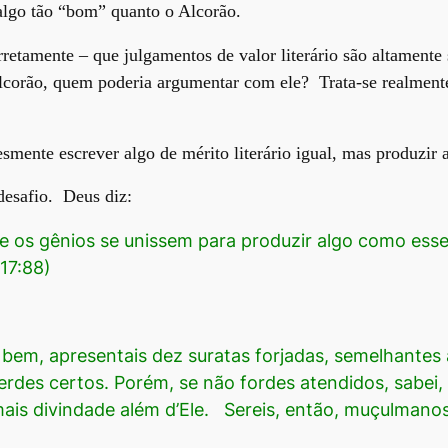
algo tão “bom” quanto o Alcorão.
rretamente – que julgamentos de valor literário são altamente
Alcorão, quem poderia argumentar com ele? Trata-se realment
esmente escrever algo de mérito literário igual, mas produzir
 desafio. Deus diz:
 os gênios se unissem para produzir algo como esse
17:88)
is bem, apresentais dez suratas forjadas, semelhantes à
rdes certos. Porém, se não fordes atendidos, sabei, 
is divindade além d’Ele. Sereis, então, muçulmanos?.