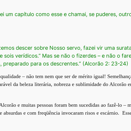
razei um capítulo como esse e chamai, se puderes, outr
zemos descer sobre Nosso servo, fazei vir uma surata
sois verídicos.” Mas se não o fizerdes – e não o fare
 preparado para os descrentes.” (Alcorão 2: 23-24)
qualidade – não tem nem que ser de mérito igual! Semelhanç
rável da beleza literária, nobreza e sublimidade do Alcorão 
o Alcorão e muitas pessoas foram bem sucedidas ao fazê-lo – ma
 e absurdas e com freqüência invocaram risos e escárnio. Es