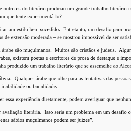
outro estilo literário produziu um grande trabalho literário
 um que tente experimentá-lo?
tar um estilo bem sucedido. Entretanto, um desafio para pr
os de extensão moderada – se mostrou impossível de ser satisf
árabe são muçulmanos. Muitos são cristãos e judeus. Algun
es, existem poetas e escritores de prosa de destaque e impor
nha produzido um trabalho literário que se assemelhe ao Alcor
óbvia. Qualquer árabe que olhe para as tentativas das pessoa
 inabilidade ou banalidade.
 essa experiência diretamente, podem averiguar que nenhuma r
r avaliação literária. Isso seria um problema em um desafio 
penas sábios muçulmanos podem ser juízes”.