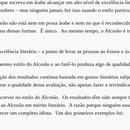
ue escreva em árabe alcançar um alto nível de excelência lit
nobres – mas ninguém jamais fez isso usando o estilo particu
lcorão não está nem em prosa árabe e nem no que é reconheci
ma dessas formas. É único. Ao mesmo tempo, o Alcorão é in
elência literária – a ponto de levar as pessoas ao êxtase e à
o mesmo estilo do Alcorão e ao fazê-lo produza algo de qualid
ção dos resultados continua baseada em gostos literários sub
star a qualidade dessa avaliação, não apenas fazer a reivindic
screver no estilo do Alcorão. Os resultados têm sido sempre 
a ao Alcorão em mérito literário. A razão porque ninguém ous
recer um completo idiota. Um dos primeiros exemplos foi: