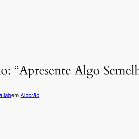
io: “Apresente Algo Semel
llah
em
Alcorão