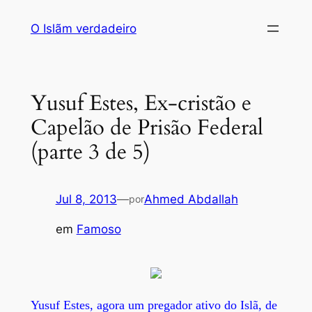
Saltar
O Islãm verdadeiro
para
o
conteúdo
Yusuf Estes, Ex-cristão e
Capelão de Prisão Federal
(parte 3 de 5)
Jul 8, 2013
—
Ahmed Abdallah
por
em
Famoso
Yusuf Estes, agora um pregador ativo do Islã, de