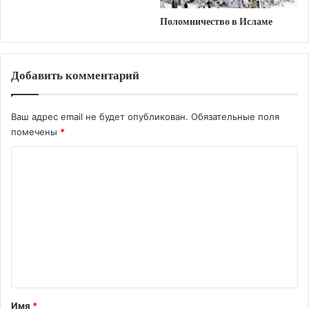
Поломничество в Исламе
Добавить комментарий
Ваш адрес email не будет опубликован.
Обязательные поля
помечены
*
К
о
м
м
е
н
т
а
Имя
*