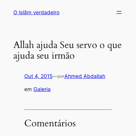
Saltar
O Islãm verdadeiro
para
o
conteúdo
Allah ajuda Seu servo o que
ajuda seu irmão
Out 4, 2015
—
Ahmed Abdallah
por
em
Galeria
Comentários