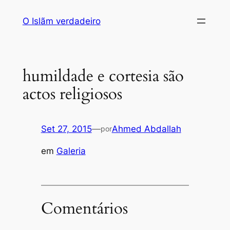
Saltar
O Islãm verdadeiro
para
o
conteúdo
humildade e cortesia são
actos religiosos
Set 27, 2015
—
Ahmed Abdallah
por
em
Galeria
Comentários