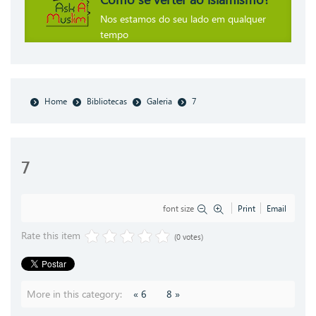
Nos estamos do seu lado em qualquer
tempo
Home
Bibliotecas
Galeria
7
7
font size
Print
Email
Rate this item
(0 votes)
More in this category:
« 6
8 »