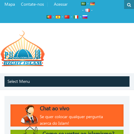
-
Mapa
Contate-nos
Acessar
-
-
-
-
-
-
Chat ao vivo
Se quer colocar qualquer pergunta
acerca do Islam!
Como se verter ao islamismo?