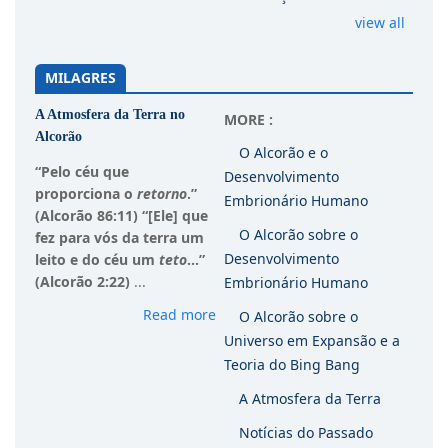
view all
MILAGRES
A Atmosfera da Terra no
MORE :
Alcorão
O Alcorão e o
“Pelo céu que
Desenvolvimento
proporciona o
retorno
.”
Embrionário Humano
(Alcorão 86:11)
“[Ele] que
O Alcorão sobre o
fez para vós da terra um
Desenvolvimento
leito e do céu um
teto
...”
(Alcorão 2:22)
...
Embrionário Humano
Read more
O Alcorão sobre o
Universo em Expansão e a
Teoria do Bing Bang
A Atmosfera da Terra
Notícias do Passado