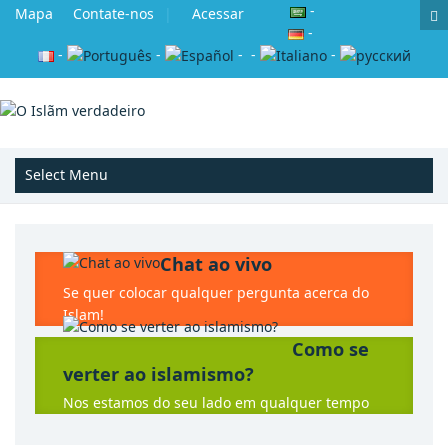
-
Mapa
Contate-nos
Acessar
-
-
-
-
-
-
Chat ao vivo
Se quer colocar qualquer pergunta acerca do
Islam!
Como se
verter ao islamismo?
Nos estamos do seu lado em qualquer tempo