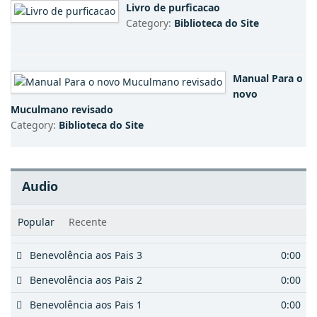
novo
Muculmano revisado
Category:
Biblioteca do Site
Audio
Popular
Recente
Benevolência aos Pais 3
0:00
Benevolência aos Pais 2
0:00
Benevolência aos Pais 1
0:00
108. A Abundância - الكوثر
0:00
108. A Abundância
0:00
Veja todos