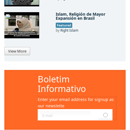
View More
Boletim
Informativo
Enter your email address for signup as
our newslette
Visitors
7015275