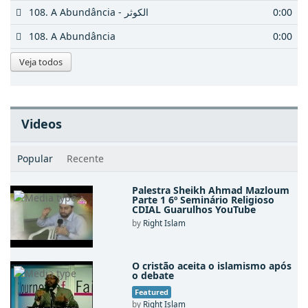
Videos
Popular
Recente
Palestra Sheikh Ahmad Mazloum
Parte 1 6º Seminário Religioso
CDIAL Guarulhos YouTube
by
Right Islam
O cristão aceita o islamismo após
o debate
Featured
by
Right Islam
Islam, Religión de Mayor
Expansión en Brasil
Featured
by
Right Islam