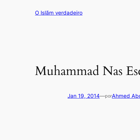
Saltar
O Islãm verdadeiro
para
o
conteúdo
Muhammad Nas Escr
Jan 19, 2014
—
Ahmed Abd
por