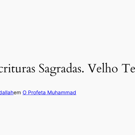
ituras Sagradas. Velho T
allah
em
O Profeta Muhammad