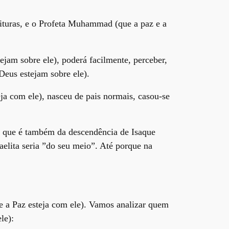
;
crituras, e o Profeta Muhammad (que a paz e a
am sobre ele), poderá facilmente, perceber,
eus estejam sobre ele).
a com ele), nasceu de pais normais, casou-se
), que é também da descendência de Isaque
aelita seria ”do seu meio”. Até porque na
ue a Paz esteja com ele). Vamos analizar quem
le):