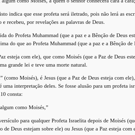
a algum como Moisés, a quem o senhor conhecerá cara a cara
sto indica que esse profeta será iletrado, pois não lerá as es
o e recebeu, por revelações as palavras de Deus.
ida do Profeta Muhammad (que a paz e a Bênção de Deus estej
acima do que ao Profeta Muhammad (que a paz e a Bênção de D
z esteja com ele), que como Moisés (que a Paz de Deus estej
a grande lei e teve uma morte natural.
u” (como Moisés), é Jesus (que a Paz de Deus esteja com ele
é uma interpretação deles. Se fosse alusão para um profeta isr
 10 consta:
a algum como Moisés,”
ersículo para qualquer Profeta Israelita depois de Moisés (q
de Deus estejam sobre ele) ou Jesus (que a Paz esteja com e