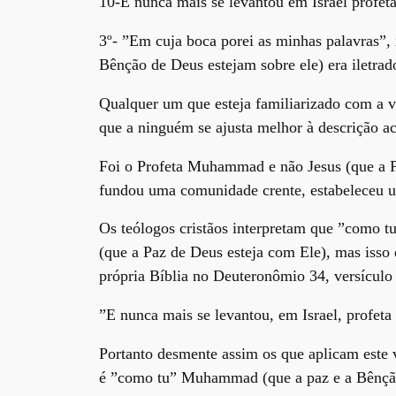
10-E nunca mais se levantou em Israel profet
3º- ”Em cuja boca porei as minhas palavras”, i
Bênção de Deus estejam sobre ele) era iletrad
Qualquer um que esteja familiarizado com a v
que a ninguém se ajusta melhor à descrição 
Foi o Profeta Muhammad e não Jesus (que a Pa
fundou uma comunidade crente, estabeleceu um
Os teólogos cristãos interpretam que ”como t
(que a Paz de Deus esteja com Ele), mas isso 
própria Bíblia no Deuteronômio 34, versículo
”E nunca mais se levantou, em Israel, profet
Portanto desmente assim os que aplicam este v
é ”como tu” Muhammad (que a paz e a Bênção 