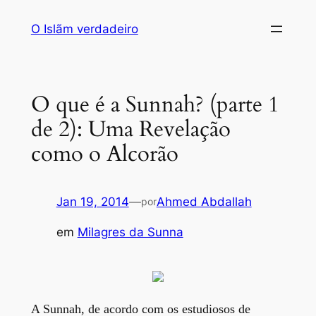
Saltar
O Islãm verdadeiro
para
o
conteúdo
O que é a Sunnah? (parte 1
de 2): Uma Revelação
como o Alcorão
Jan 19, 2014
—
Ahmed Abdallah
por
em
Milagres da Sunna
A Sunnah, de acordo com os estudiosos de