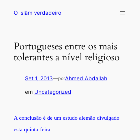
Saltar
O Islãm verdadeiro
para
o
conteúdo
Portugueses entre os mais
tolerantes a nível religioso
Set 1, 2013
—
Ahmed Abdallah
por
em
Uncategorized
A conclusão é de um estudo alemão divulgado
esta quinta-feira