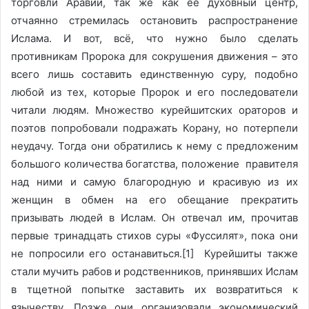
торговли Аравии, так же как её духовный центр,
отчаянно стремилась остановить распространение
Ислама. И вот, всё, что нужно было сделать
противникам Пророка для сокрушения движения – это
всего лишь составить единственную суру, подобно
любой из тех, которые Пророк и его последователи
читали людям. Множество курейшитских ораторов и
поэтов попробовали подражать Корану, но потерпели
неудачу. Тогда они обратились к нему с предложеним
большого количества богатства, положение правителя
над ними и самую благородную и красивую из их
женщин в обмен на его обещание прекратить
призывать людей в Ислам. Он отвечал им, прочитав
первые тринадцать стихов суры «Фуссилят», пока они
не попросили его останавиться.[1] Курейшиты также
стали мучить рабов и родственников, принявших Ислам
в тщетной попытке заставить их возвратиться к
язычеству. Позже они организовали экономический