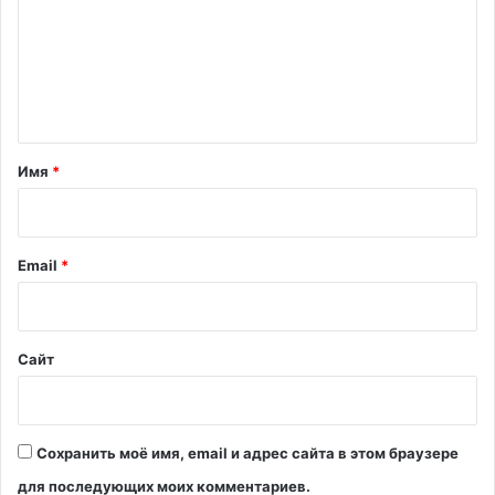
м
е
н
т
а
Имя
*
р
и
й
Email
*
*
Сайт
Сохранить моё имя, email и адрес сайта в этом браузере
для последующих моих комментариев.