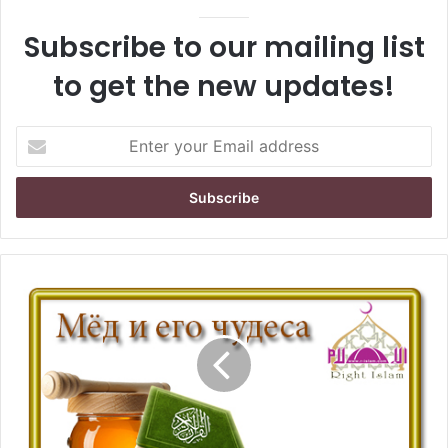
Subscribe to our mailing list
to get the new updates!
E
n
t
e
r
y
o
u
r
E
m
a
i
l
a