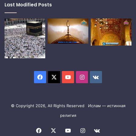
Last Modified Posts
Facebook
X
YouTube
Instagram
vk.com
© Copyright 2026, All Rights Reserved Ислам — истинная
религия
Facebook
X
YouTube
Instagram
vk.com