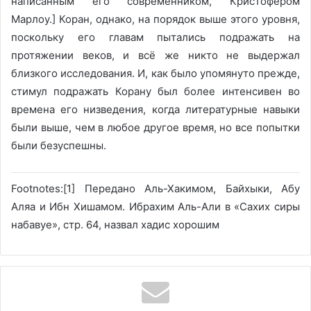
написанным его современником, Кристофером
Марлоу.] Коран, однако, на порядок выше этого уровня,
поскольку его главам пытались подражать на
протяжении веков, и всё же никто не выдержал
близкого исследования. И, как было упомянуто прежде,
стимул подражать Корану был более интенсивен во
времена его низведения, когда литературные навыки
были выше, чем в любое другое время, но все попытки
были безуспешны.
Footnotes:[1] Передано Аль-Хакимом, Байхыки, Абу
Аляа и Ибн Хишамом. Ибрахим Аль-Али в «Сахих сиры
набавуе», стр. 64, назвал хадис хорошим