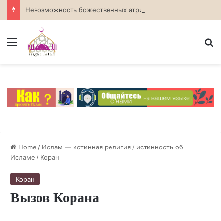
Невозможность божественных атрибутов в атеизме
Menu
S
Home
/
Ислам — истинная религия
/
истинность об
Исламе
/
Коран
Коран
Вызов Корана