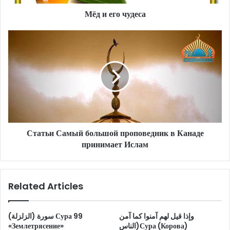
d
d
Мёд и его чудеса
r
e
s
s
Статьи Самый большой проповедник в Канаде
принимает Ислам
Related Articles
وإذا قيل لهم آمنوا كما آمن
سورة (الزلزلة) Сура 99
«Землетрясение»
الناس)Сура (Корова)