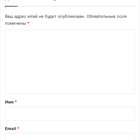
Ваш адрес email не будет опубликован.
Обязательные поля
помечены
*
К
о
м
м
е
н
т
а
Имя
*
р
и
й
Email
*
*