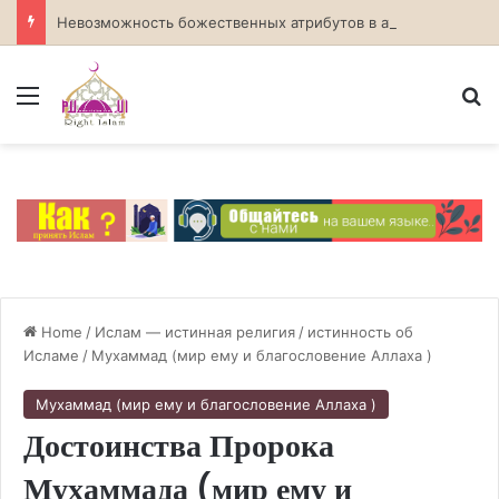
Невозможность божественных атрибутов в атеизме
Menu
S
Home
/
Ислам — истинная религия
/
истинность об
Исламе
/
Мухаммад (мир ему и благословение Аллаха )
Мухаммад (мир ему и благословение Аллаха )
Достоинства Пророка
Мухаммада (мир ему и