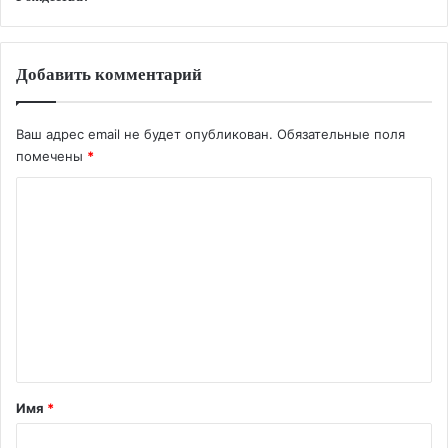
Добавить комментарий
Ваш адрес email не будет опубликован.
Обязательные поля
помечены
*
К
о
м
м
е
н
т
а
Имя
*
р