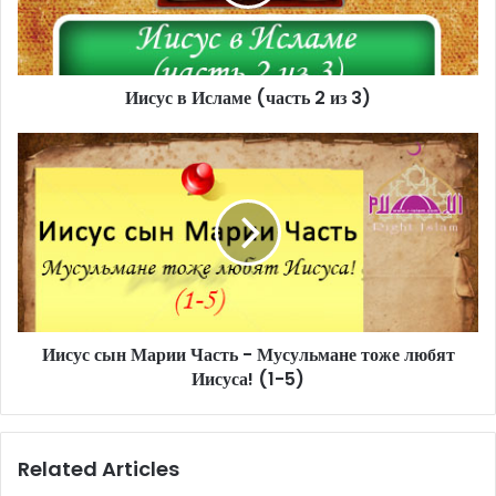
i
l
a
d
d
Иисус в Исламе (часть 2 из 3)
r
e
s
s
Иисус сын Марии Часть - Мусульмане тоже любят
Иисуса! (1-5)
Related Articles