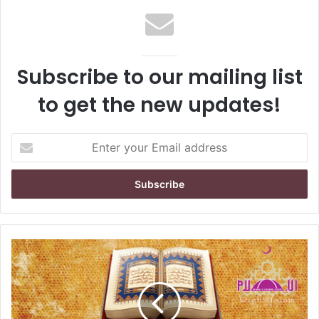
Subscribe to our mailing list
to get the new updates!
E
n
t
e
r
y
o
u
r
E
m
a