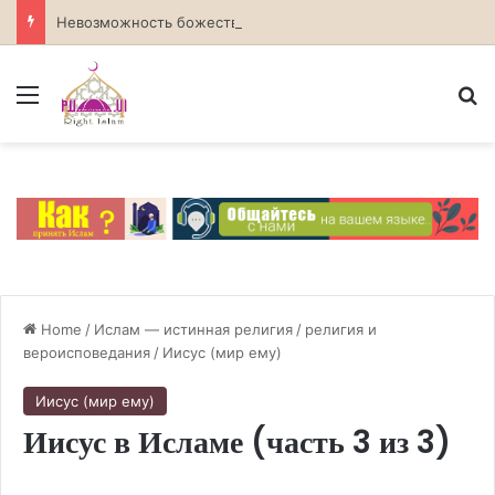
Невозможность божественных атрибутов в атеизме
Menu
S
Home
/
Ислам — истинная религия
/
религия и
вероисповедания
/
Иисус (мир ему)
Иисус (мир ему)
Иисус в Исламе (часть 3 из 3)