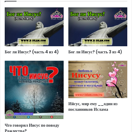
Бог ли Иисус? (часть 4 из 4)
Бог ли Иисус? (часть 3 из 4)
Ийсус, мир ему __один из
посланников Ислама
Что говорил Иисус по поводу
Рождества?