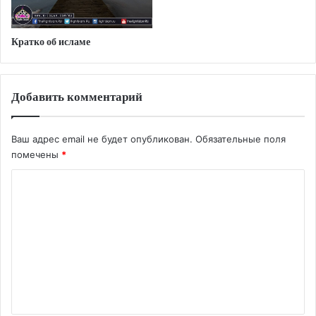
Кратко об исламе
Добавить комментарий
Ваш адрес email не будет опубликован.
Обязательные поля
помечены
*
К
о
м
м
е
н
т