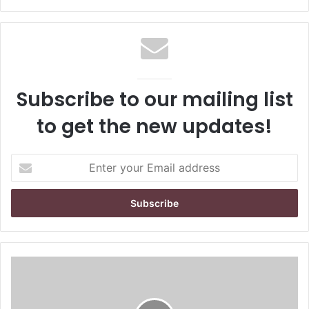
Subscribe to our mailing list
to get the new updates!
E
n
t
e
r
y
o
u
r
E
m