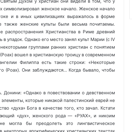
Святым Духом у христиан они видели в том, что у
Роах символизировал женское начало. Женское начало
оке и в иных цивилизациях выражалось в форме
е также женские культы были весьма почитаемы.
е распространения Христианства в Риме древний
в упадок. Однако его место занял культ Марии (с IV
я некоторыми группами ранних христиан с понятием
 (Роах) вошел в христианскую троицу в современном
ангелии Филиппа есть такие строки: «Некоторые
го (Роах). Они заблуждаются… Когда бывало, чтобы
. Донини: «Однако в повествовании о девственном
а элементы, которые никакой палестинский еврей не
тво «духа» Бога в качестве того, кто зачал. Кстати
ачающий «дух», женского рода — «РУАХ», и никоим
 не могла бы преодолеть это лингвистическое
 в некоторых апокрифических христианских текстах