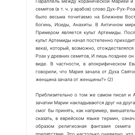
Параллель между коранической Марией и 
семитов (в т. ч. у арабов) слово Дух-Рух-
было весьма почитаемо на Ближнем Вост
богинь, Исиды, Анахиты. В Античном мир
Примером является культ Артемиды. Посл
культ Артемиды начал постепенно приходить 
века), который, возможно, отождествлялс
Роах у древних семитов, И лишь позднее он
виде. В частности, в апокрифическом Ев
говорили, что Мария зачала от Духа Свято
женщина зачала от женщины?» (2)
Приблизительно о том же самом писал и А
зачатии Марии накладываются друг на друг
смог бы принять, как например, вмешательс
сказать, в еврейском языке термин, озн
образом религиозная фантазия семита
препятствие. Это настолько очевидно, что