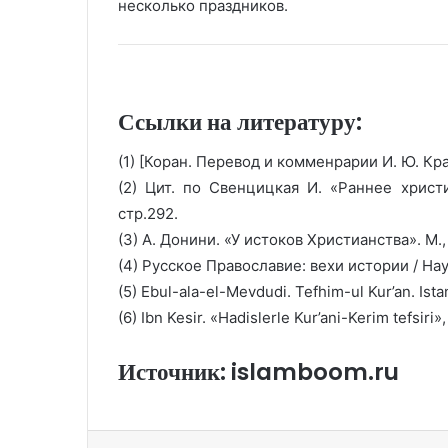
несколько праздников.
Ссылки на литературу:
(1) [Коран. Перевод и комменрарии И. Ю. Кра
(2) Цит. по Свенцицкая И. «Раннее христи
стр.292.
(3) А. Донини. «У истоков Христианства». М., 
(4) Русское Православие: вехи истории / Науч
(5) Ebul-ala-el-Mevdudi. Tefhim-ul Kur’an. Istanb
(6) Ibn Kesir. «Hadislerle Kur’ani-Kerim tefsiri»,
Источник: islamboom.ru