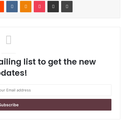
Reddit
VKontakte
Odnoklassniki
Pocket
Share via Email
Print
iling list to get the new
dates!