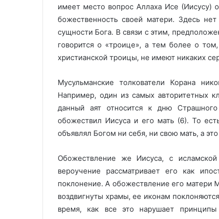
имеет место вопрос Аллаха Исе (Иисусу) 
божественность своей матери. Здесь нет
сущности Бога. В связи с этим, предположе
говорится о «троице», а тем более о том
христианской троицы, не имеют никаких се
Мусульманские толкователи Корана нико
Например, один из самых авторитетных кл
данный аят относится к дню Страшного 
обожествил Иисуса и его мать (6). То ест
объявлял Богом ни себя, ни свою мать, а э
Обожествление же Иисуса, с исламской 
вероучение рассматривает его как ипо
поклонение. А обожествление его матери Ма
воздвигнуты храмы, ее иконам поклоняются
время, как все это нарушает принципы