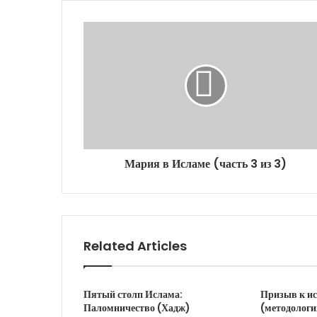
u
r
E
m
a
i
l
a
d
d
r
Мария в Исламе (часть 3 из 3)
e
s
s
Related Articles
Пятый столп Ислама:
Призыв к и
Паломничество (Хадж)
(методологи