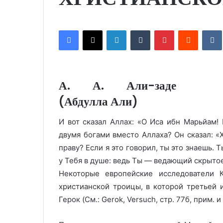
Facebook
X
LinkedIn
Tumblr
Pinterest
Reddit
VK
А. А. Али-заде
(Абдулла Али)
И вот сказал Аллах: «О Иса ибн Марьйам!
двумя богами вместо Аллаха? Он сказал: «
праву? Если я это говорил, ты это знаешь. Ты
у Тебя в душе: ведь Ты — ведающий скрытое».
Некоторые европейские исследователи К
христианской троицы, в которой третьей 
Герок (Cм.: Gerok, Versuch, стр. 77б, прим. и 