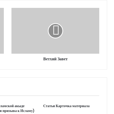
Ветхий Завет
сламской акыде
Статьи Карточка материала
я призыва к Исламу)