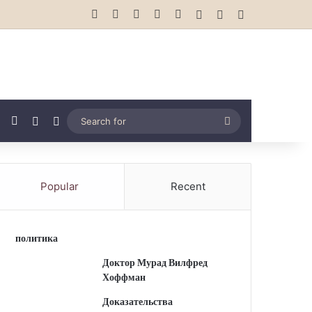
Facebook
X
YouTube
Instagram
vk.com
Log In
Random Article
Sidebar
Tube
Instagram
vk.com
Random Article
Switch skin
Search
for
Popular
Recent
политика
Доктор Мурад Вилфред
Хоффман
Доказательства