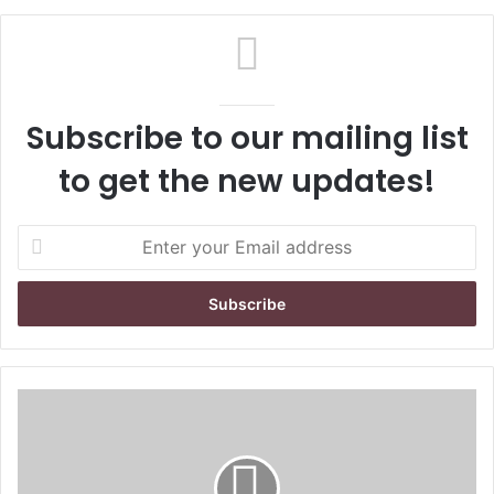
Subscribe to our mailing list
to get the new updates!
E
n
t
e
r
y
o
u
r
E
m
a