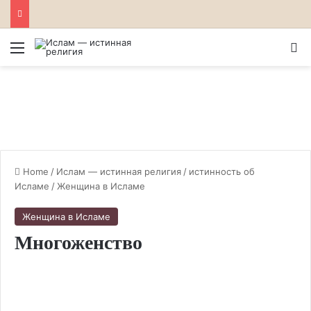
Menu
S
Home
/
Ислам — истинная религия
/
истинность об
Исламе
/
Женщина в Исламе
Женщина в Исламе
Многоженство