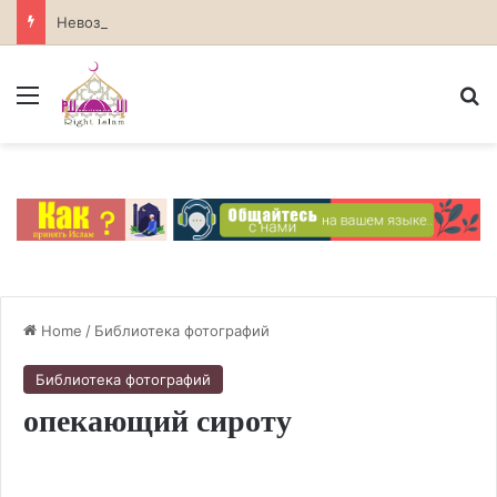
Невозможность божественных атрибутов в атеизме
Menu
S
Home
/
Библиотека фотографий
Библиотека фотографий
опекающий сироту