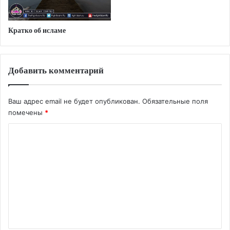
Кратко об исламе
Добавить комментарий
Ваш адрес email не будет опубликован.
Обязательные поля
помечены
*
К
о
м
м
е
н
т