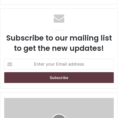
Subscribe to our mailing list
to get the new updates!
E
n
t
e
r
y
o
u
r
E
m