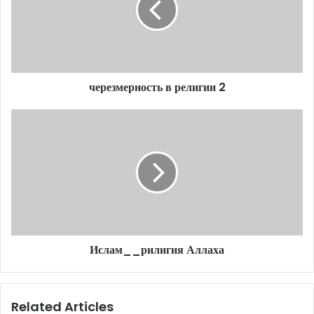
a
i
l
a
d
d
черезмерность в религии 2
r
e
s
s
Ислам__рилигия Аллаха
Related Articles