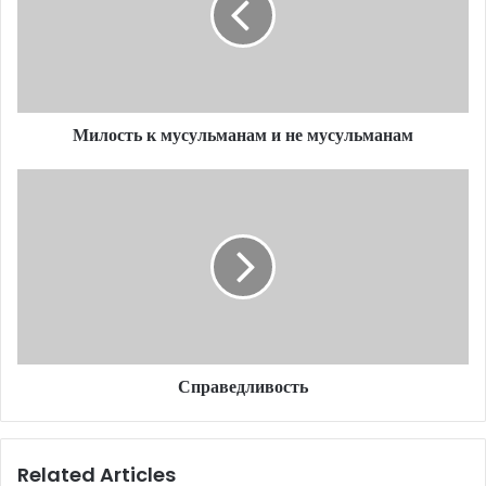
a
i
l
a
d
d
Милость к мусульманам и не мусульманам
r
e
s
s
Справедливость
Related Articles