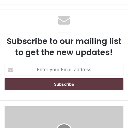
Subscribe to our mailing list
to get the new updates!
E
n
t
e
r
y
o
u
r
E
m