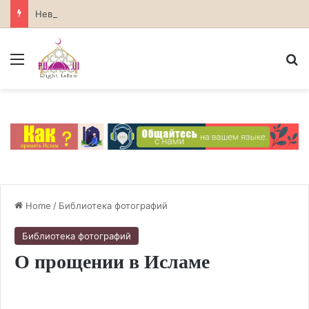
Невозможность божественных атрибутов в атеизме
Menu
S
Home
/
Библиотека фотографий
Библиотека фотографий
О прощении в Исламе