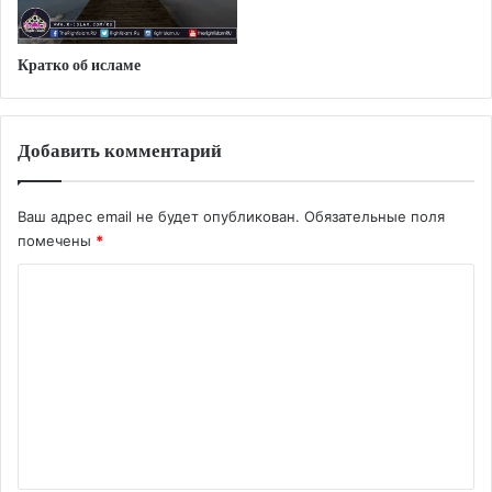
Кратко об исламе
Добавить комментарий
Ваш адрес email не будет опубликован.
Обязательные поля
помечены
*
К
о
м
м
е
н
т