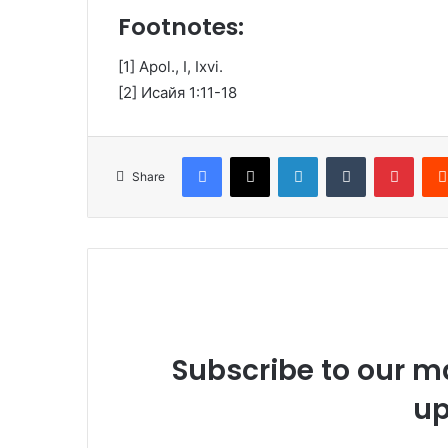
Footnotes:
[1] Apol., I, Ixvi.
[2] Исайя 1:11-18
Facebook
X
LinkedIn
Tumblr
Pinterest
Share
Subscribe to our ma
up