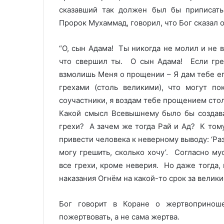
сказавший так должен был бы приписать
Пророк Мухаммад, говорил, что Бог сказал о
“О, сын Адама! Ты никогда не молил и не в
что свершил ты. О сын Адама! Если грех
взмолишь Меня о прощении – Я дам тебе е
грехами (столь великими), что могут п
соучастники, я воздам тебе прощением стол
Какой смысл Всевышнему было бы создава
грехи? А зачем же тогда Рай и Ад? К том
привести человека к неверному выводу: ‘Раз
могу грешить, сколько хочу’. Согласно м
все грехи, кроме неверия. Но даже тогда, 
наказания Огнём на какой-то срок за велики
Бог говорит в Коране о жертвопринош
пожертвовать, а не сама жертва.