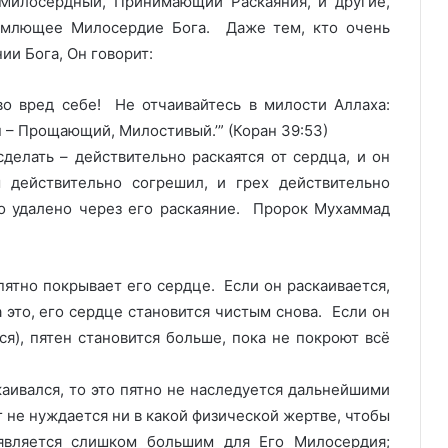
Милосердный, Принимающий Раскаяния, и другие,
емлющее Милосердие Бога. Даже тем, кто очень
ии Бога, Он говорит:
во вред себе! Не отчаивайтесь в милости Аллаха:
н – Прощающий, Милостивый.’” (Коран 39:53)
сделать – действительно раскаятся от сердца, и он
действительно согрешил, и грех действительно
ло удалено через его раскаяние. Пророк Мухаммад
пятно покрывает его сердце. Если он раскаивается,
 это, его сердце становится чистым снова. Если он
ся), пятен становится больше, пока не покроют всё
каивался, то это пятно не наследуется дальнейшими
 не нуждается ни в какой физической жертве, чтобы
 является слишком большим для Его Милосердия;