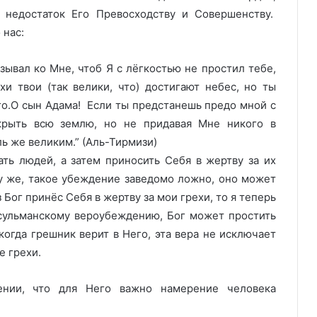
 недостаток Его Превосходству и Совершенству.
 нас:
зывал ко Мне, чтоб Я с лёгкостью не простил тебе,
и твои (так велики, что) достигают небес, но ты
го.О сын Адама! Если ты предстанешь предо мной с
окрыть всю землю, но не придавая Мне никого в
ь же великим.” (Аль-Тирмизи)
ть людей, а затем приносить Себя в жертву за их
у же, такое убеждение заведомо ложно, оно может
 Бог принёс Себя в жертву за мои грехи, то я теперь
усульманскому вероубеждению, Бог может простить
когда грешник верит в Него, эта вера не исключает
е грехи.
ении, что для Него важно намерение человека