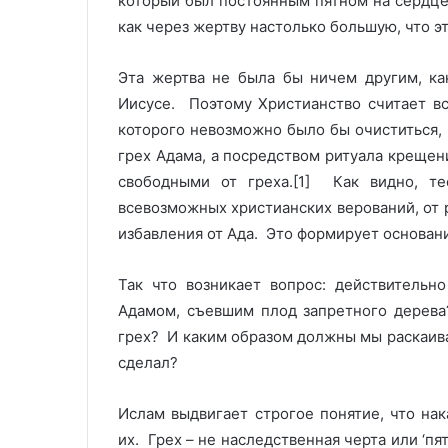
который был постоянным пятном на сердце 
как через жертву настолько большую, что э
Эта жертва не была бы ничем другим, ка
Иисусе. Поэтому Христианство считает вс
которого невозможно было бы очиститься, к
грех Адама, а посредством ритуала крещени
свободными от греха.[1] Как видно, те
всевозможных христианских верований, от 
избавления от Ада. Это формирует основани
Так что возникает вопрос: действительн
Адамом, съевшим плод запретного дерева
грех? И каким образом должны мы раскаивать
сделал?
Ислам выдвигает строгое понятие, что нак
их. Грех – не наследственная черта или ‘пя