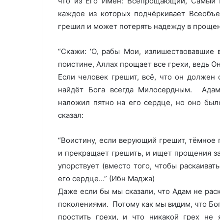
что из Его Имён: Всепрощающий, Самый 
каждое из которых подчёркивает Всеобъ
грешил и может потерять надежду в прощен
“Скажи: ‘О, рабы Мои, излишествовавшие 
поистине, Аллах прощает все грехи, ведь О
Если человек грешит, всё, что он должен 
найдёт Бога всегда Милосердным. Адам 
наложил пятно на его сердце, но оно бы
сказал:
“Воистину, если верующий грешит, тёмное 
и прекращает грешить, и ищет прощения за
упорствует (вместо того, чтобы раскаивать
его сердце…” (Ибн Маджа)
Даже если бы мы сказали, что Адам не рас
поколениями. Потому как мы видим, что Бог
простить грехи, и что никакой грех не