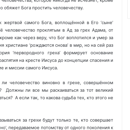
человечества, которое никогда не исчезнет, кроме
то обяжет Бога простить человечеству.
к жертвой самого Бога, воплощённой в Его ‘сыне’
ё человечество проклятым в Ад за грех Адама, от
роме как через веру, что Бог воплотился и умер за
я христиане ‘рождаются снова’ в мир, но на сей раз
ория ‘первородного греха’ формирует основание
распятия на кресте Иисуса до концепции спасения и
е и миссии самого Иисуса.
о ли человечество виновно в грехе, совершённом
? Должны ли все мы раскаиваться за тот великий
ся? А если так, то какова судьба тех, кто этого не
азываться за грехи будут только те, кто совершает
тно’, передаваемое потомству от одного поколения к