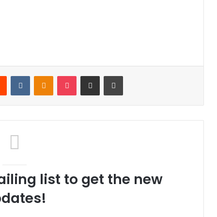
Reddit
VKontakte
Odnoklassniki
Pocket
Share via Email
Print
iling list to get the new
dates!