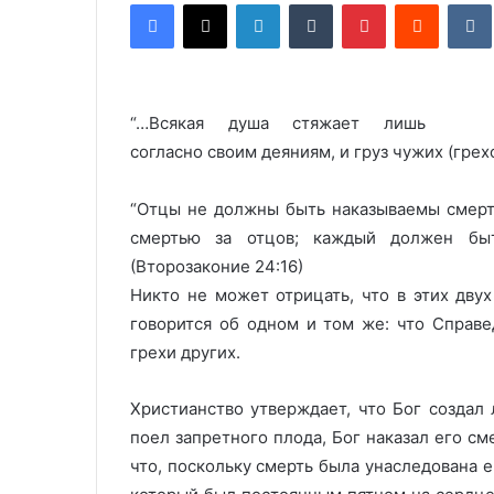
Facebook
X
LinkedIn
Tumblr
Pinterest
Reddit
VK
“…Всякая душа стяжает лишь
согласно своим деяниям, и груз чужих (грехо
“Отцы не должны быть наказываемы смерт
смертью за отцов; каждый должен быт
(Второзаконие 24:16)
Никто не может отрицать, что в этих двух
говорится об одном и том же: что Справе
грехи других.
Христианство утверждает, что Бог создал 
поел запретного плода, Бог наказал его с
что, поскольку смерть была унаследована е