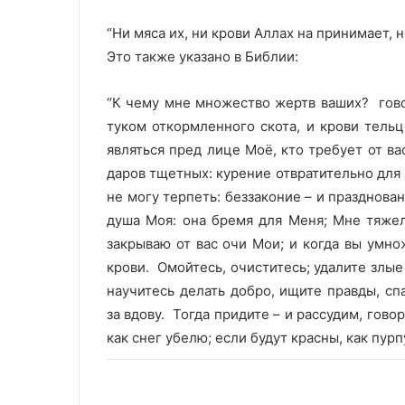
“Ни мяса их, ни крови Аллах на принимает, 
Это также указано в Библии:
“К чему мне множество жертв ваших? гов
туком откормленного скота, и крови тельц
являться пред лице Моё, кто требует от в
даров тщетных: курение отвратительно для
не могу терпеть: беззаконие – и празднов
душа Моя: она бремя для Меня; Мне тяжел
закрываю от вас очи Мои; и когда вы умн
крови. Омойтесь, очиститесь; удалите злые
научитесь делать добро, ищите правды, сп
за вдову. Тогда придите – и рассудим, гово
как снег убелю; если будут красны, как пурп