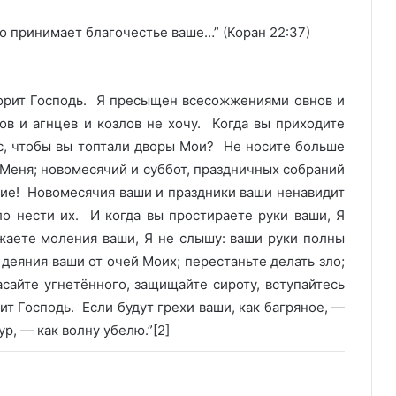
но принимает благочестье ваше…” (Коран 22:37)
орит Господь. Я пресыщен всесожжениями овнов и
ов и агнцев и козлов не хочу. Когда вы приходите
ас, чтобы вы топтали дворы Мои? Не носите больше
 Меня; новомесячий и суббот, праздничных собраний
ание! Новомесячия ваши и праздники ваши ненавидит
о нести их. И когда вы простираете руки ваши, Я
ожаете моления ваши, Я не слышу: ваши руки полны
 деяния ваши от очей Моих; перестаньте делать зло;
асайте угнетённого, защищайте сироту, вступайтесь
рит Господь. Если будут грехи ваши, как багряное, —
ур, — как волну убелю.”[2]