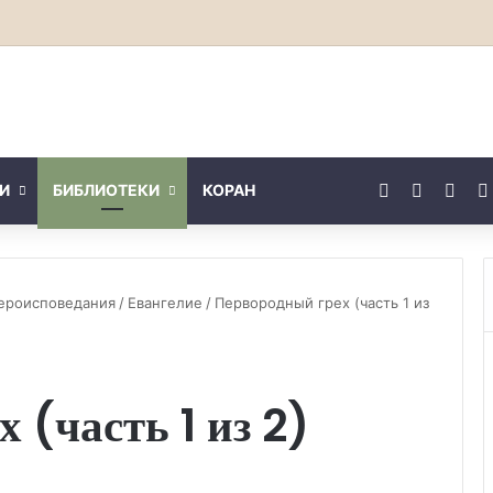
Facebook
X
You
И
БИБЛИОТЕКИ
КОРАН
вероисповедания
/
Евангелие
/
Первородный грех (часть 1 из
 (часть 1 из 2)