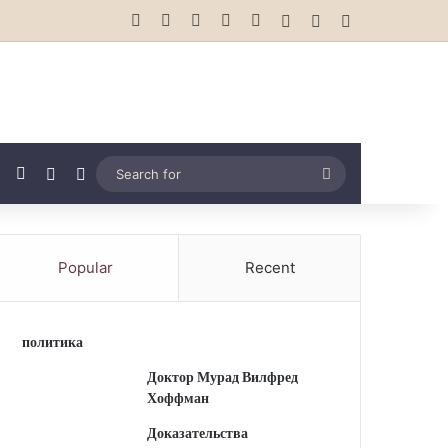
Facebook
X
YouTube
Instagram
vk.com
Log In
Random Article
Sidebar
Tube
Instagram
vk.com
Random Article
Switch skin
Search
for
Popular
Recent
политика
Доктор Мурад Вилфред
Хоффман
Доказательства