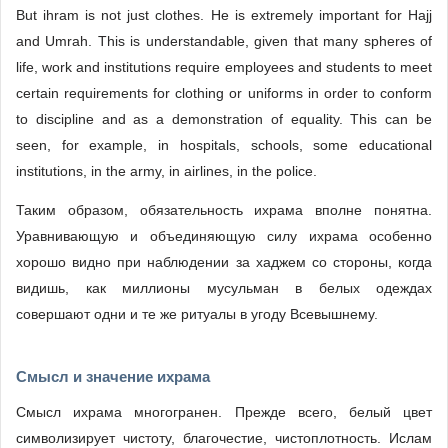
But ihram is not just clothes.
He is extremely important for Hajj
and Umrah.
This is understandable, given that many spheres of
life, work and institutions require employees and students to meet
certain requirements for clothing or uniforms in order to conform
to discipline and as a demonstration of equality.
This can be
seen, for example, in hospitals, schools, some educational
institutions, in the army, in airlines, in the police.
Таким образом, обязательность ихрама вполне понятна.
Уравнивающую и объединяющую силу ихрама особенно
хорошо видно при наблюдении за хаджем со стороны, когда
видишь, как миллионы мусульман в белых одеждах
совершают одни и те же ритуалы в угоду Всевышнему.
Смысл и значение ихрама
Смысл ихрама многогранен. Прежде всего, белый цвет
символизирует чистоту, благочестие, чистоплотность. Ислам