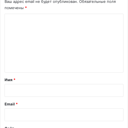
Ваш адрес email не будет опубликован.
Обязательные поля
помечены
*
К
о
м
м
е
н
т
а
Имя
*
р
и
й
Email
*
*