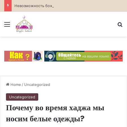
Невозможность божественных атрибутов в атеизме
Menu
S
Home
/
Uncategorized
Uncategorized
Почему во время хаджа мы
носим белые одежды?