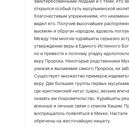
заинтересованными людьми и с теми, кто 
открылся особый путь мусульманской моли
благочестивым упражнениям, что неизменно
видел его. Получив высочайшее распоряже
высмеян и обруган народом, вдоволь поглу
Между тем многие курайшиты серьезно встр
утверждении веры в Единого Истинного Бог
но и привести к полному упадку идолопокло
веру Пророка. Некоторые родственники Мух
унижая и высмеивая самого Пророка, не заб
Существует множество примеров издевател
веру. Две большие группы первых мусульма
где христианский негус (царь), весьма впе
оказать им покровительство. Курайшиты реш
военные и личные связи с кланом Хашим. П
воспрещалось появляться в Мекке. Настали
обречены на жесточайшую нищету.