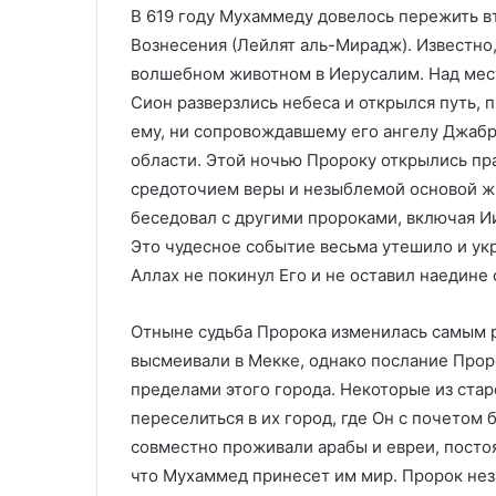
В 619 году Мухаммеду довелось пережить 
Вознесения (Лейлят аль-Мирадж). Известно
волшебном животном в Иерусалим. Над мес
Сион разверзлись небеса и открылся путь, 
ему, ни сопровождавшему его ангелу Джабр
области. Этой ночью Пророку открылись пр
средоточием веры и незыблемой основой ж
беседовал с другими пророками, включая Ии
Это чудесное событие весьма утешило и укр
Аллах не покинул Его и не оставил наедине 
Отныне судьба Пророка изменилась самым 
высмеивали в Мекке, однако послание Про
пределами этого города. Некоторые из ста
переселиться в их город, где Он с почетом б
совместно проживали арабы и евреи, посто
что Мухаммед принесет им мир. Пророк не