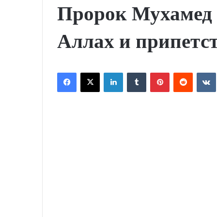
Пророк Мухамед 
Аллах и припетст
Facebook
X
LinkedIn
Tumblr
Pinterest
Reddit
VK