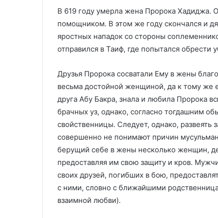
В 619 году умерла жена Пророка Хадиджа. 
помощником. В этом же году скончался и д
яростных нападок со стороны соплеменник
отправился в Таиф, где попытался обрести у
Друзья Пророка сосватали Ему в жены благ
весьма достойной женщиной, да к тому же 
друга Абу Бакра, знала и любила Пророка в
брачных уз, однако, согласно тогдашним об
свойственницы. Следует, однако, развеять
совершенно не понимают причин мусульман
берущий себе в жены несколько женщин, де
предоставляя им свою защиту и кров. Муж
своих друзей, погибших в бою, предоставля
с ними, словно с ближайшими родственница
взаимной любви).