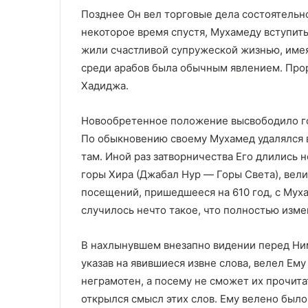
Позднее Он вел торговые дела состоятельн
некоторое время спустя, Мухамеду вступить 
жили счастливой супружеской жизнью, имея
среди арабов была обычным явлением. Прор
Хадиджа.
Новообретенное положение высвободило го
По обыкновению своему Мухамед удалялся в
там. Иной раз затворничества Его длились
горы Хира (Джабал Hyp — Горы Света), вел
посещений, пришедшееся на 610 год, с Муха
случилось нечто такое, что полностью изме
В нахлынувшем внезапно видении перед Ним
указав на явившиеся извне слова, велел Ему
неграмотен, а посему не сможет их прочита
открылся смысл этих слов. Ему велено было