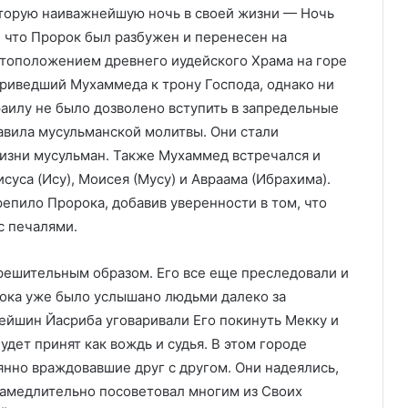
вторую наиважнейшую ночь в своей жизни — Ночь
, что Пророк был разбужен и перенесен на
тоположением древнего иудейского Храма на горе
приведший Мухаммеда к трону Господа, однако ни
аилу не было дозволено вступить в запредельные
авила мусульманской молитвы. Они стали
изни мусульман. Также Мухаммед встречался и
суса (Ису), Моисея (Мусу) и Авраама (Ибрахима).
епило Пророка, добавив уверенности в том, что
с печалями.
решительным образом. Его все еще преследовали и
рока уже было услышано людьми далеко за
рейшин Йасриба уговаривали Его покинуть Мекку и
удет принят как вождь и судья. В этом городе
янно враждовавшие друг с другом. Они надеялись,
замедлительно посоветовал многим из Своих