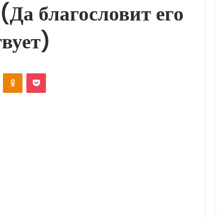
(Да благословит его
вует)
ontakte
Odnoklassniki
Pocket