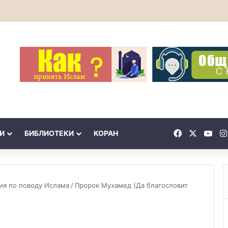
утов в атеизме
Facebook
X
You
И
БИБЛИОТЕКИ
КОРАН
ия по поводу Ислама
/
Пророк Мухамед (Да благословит