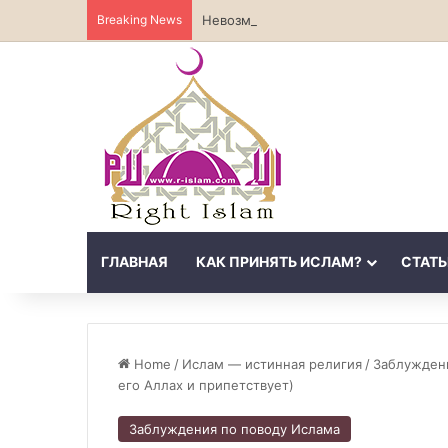
Breaking News
Невозможность божественных атриб
ГЛАВНАЯ
КАК ПРИНЯТЬ ИСЛАМ?
СТАТЬ
Home
/
Ислам — истинная религия
/
Заблужден
его Аллах и припетствует)
Заблуждения по поводу Ислама