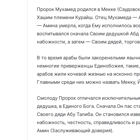
Пророк Мухамед родился в Мекке (Саудовская
Хашим племени Курайш. Отец Мухамеда — А
— Амина умерла, когда Ему исполнилось все
воспитывался сначала Своим дедушкой Абд
набожности, а затем — Своим дядей, торго
В то время арабы были закоренелыми язычн
немногие приверженцы Единобожия, такие,
арабов жили кочевой жизнью на исконно пр
Главными среди них можно назвать Мекку, Й
Смолоду Пророк отличался исключительным 
дедушка, в Единого Бога. Сначала Он пас ста
Своего дяди Абу Талиба. Он становился изв
набожность, честность, справедливость и 
Амин (Заслуживающий доверия).