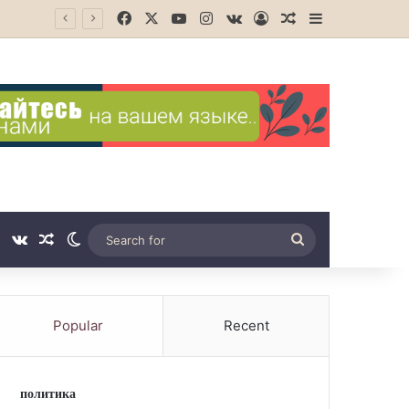
Facebook
X
YouTube
Instagram
vk.com
Log In
Random Article
Sidebar
Tube
Instagram
vk.com
Random Article
Switch skin
Search
for
Popular
Recent
политика