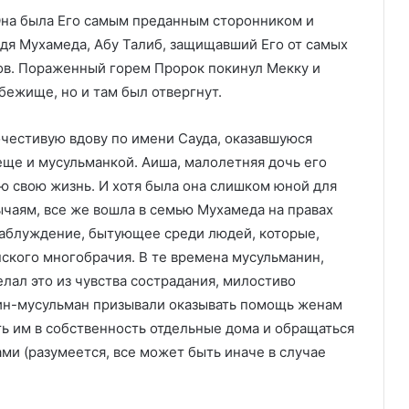
Она была Его самым преданным сторонником и
ядя Мухамеда, Абу Талиб, защищавший Его от самых
ов. Пораженный горем Пророк покинул Мекку и
бежище, но и там был отвергнут.
очестивую вдову по имени Сауда, оказавшуюся
еще и мусульманкой. Аиша, малолетняя дочь его
сю свою жизнь. И хотя была она слишком юной для
ычаям, все же вошла в семью Мухамеда на правах
 заблуждение, бытующее среди людей, которые,
ского многобрачия. В те времена мусульманин,
лал это из чувства сострадания, милостиво
чин-мусульман призывали оказывать помощь женам
ть им в собственность отдельные дома и обращаться
ми (разумеется, все может быть иначе в случае