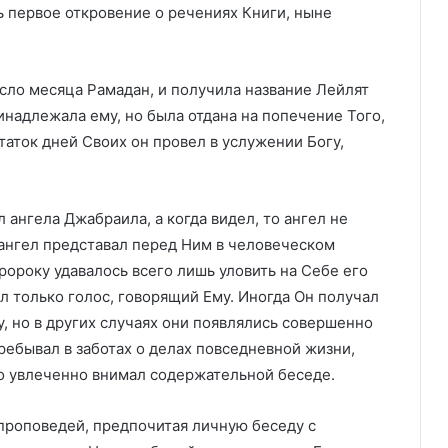
ь первое откровение о речениях Книги, ныне
сло месяца Рамадан, и получила название Лейлят
надлежала ему, но была отдана на попечение Того,
таток дней Своих он провел в услужении Богу,
 ангела Джабраила, а когда видел, то ангел не
 ангел представал перед Ним в человеческом
ророку удавалось всего лишь уловить на Себе его
л только голос, говорящий Ему. Иногда Он получал
у, но в других случаях они появлялись совершенно
ребывал в заботах о делах повседневной жизни,
то увлеченно внимал содержательной беседе.
проповедей, предпочитая личную беседу с