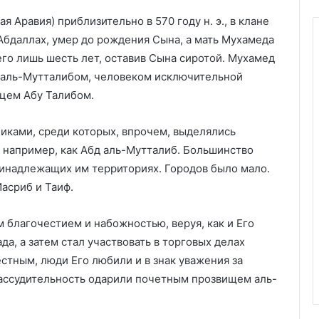
 Аравия) приблизительно в 570 году н. э., в клане
бдаллах, умер до рождения Сына, а мать Мухамеда
го лишь шесть лет, оставив Сына сиротой. Мухамед
 аль-Мутталибом, человеком исключительной
вцем Абу Талибом.
иками, среди которых, впрочем, выделялись
 например, как Абд аль-Мутталиб. Большинство
инадлежащих им территориях. Городов было мало.
асриб и Таиф.
благочестием и набожностью, веруя, как и Его
да, а затем стал участвовать в торговых делах
естным, люди Его любили и в знак уважения за
рассудительность одарили почетным прозвищем аль-