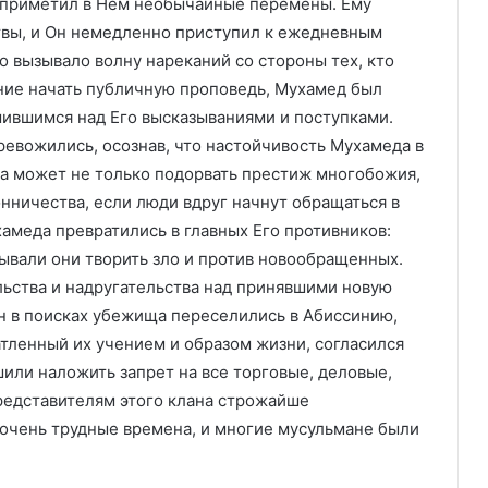
заприметил в Нем необычайные перемены. Ему
твы, и Он немедленно приступил к ежедневным
 вызывало волну нареканий со стороны тех, кто
ние начать публичную проповедь, Мухамед был
мившимся над Его высказываниями и поступками.
евожились, осознав, что настойчивость Мухамеда в
а может не только подорвать престиж многобожия,
нничества, если люди вдруг начнут обращаться в
амеда превратились в главных Его противников:
ывали они творить зло и против новообращенных.
ьства и надругательства над принявшими новую
н в поисках убежища переселились в Абиссинию,
чатленный их учением и образом жизни, согласился
или наложить запрет на все торговые, деловые,
редставителям этого клана строжайше
 очень трудные времена, и многие мусульмане были