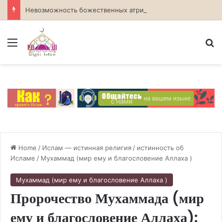
Невозможность божественных атрибутов в атеизме
Menu
S
Home
/
Ислам — истинная религия
/
истинность об
Исламе
/
Мухаммад (мир ему и благословение Аллаха )
Мухаммад (мир ему и благословение Аллаха )
Пророчество Мухаммада (мир
ему и благословение Аллаха):