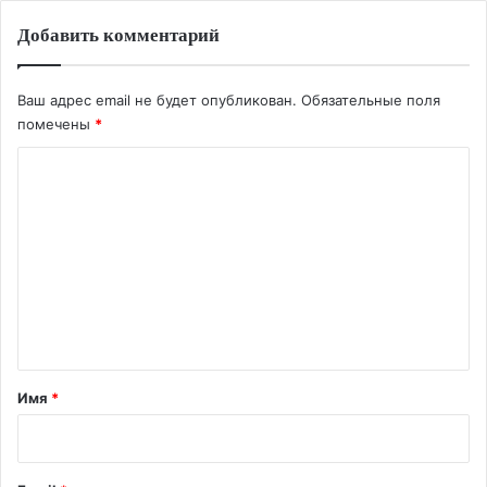
Добавить комментарий
Ваш адрес email не будет опубликован.
Обязательные поля
помечены
*
К
о
м
м
е
н
т
а
Имя
*
р
и