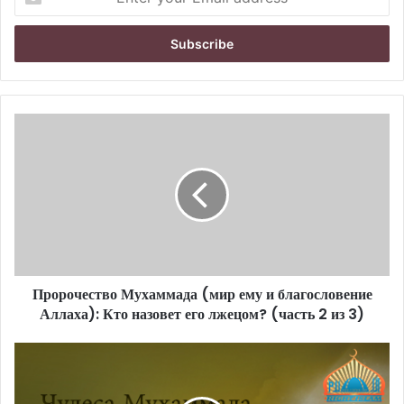
n
t
e
r
y
o
u
r
E
m
a
i
l
a
d
d
Пророчество Мухаммада (мир ему и благословение
r
Аллаха): Кто назовет его лжецом? (часть 2 из 3)
e
s
s