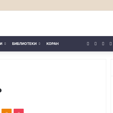
Facebook
X
You
И
БИБЛИОТЕКИ
КОРАН
?
ontakte
Odnoklassniki
Pocket