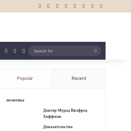
Facebook
X
YouTube
Instagram
vk.com
Log In
Random Article
Sidebar
Tube
Instagram
vk.com
Random Article
Switch skin
Search
for
Popular
Recent
политика
Доктор Мурад Вилфред
Хоффман
Доказательства