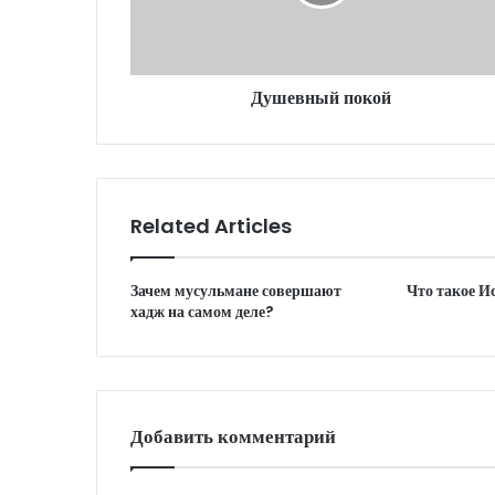
a
d
d
r
Душевный покой
e
s
s
Related Articles
Зачем мусульмане совершают
Что такое И
хадж на самом деле?
Добавить комментарий