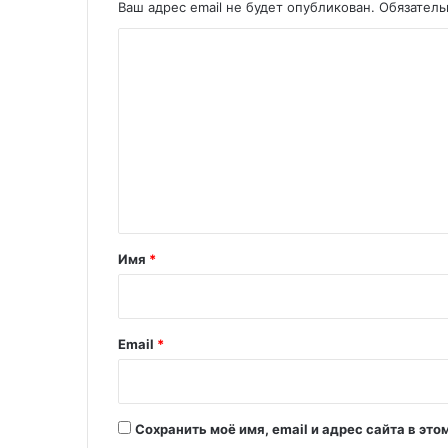
Ваш адрес email не будет опубликован.
Обязател
К
о
м
м
е
н
т
а
Имя
*
р
и
й
Email
*
*
Сохранить моё имя, email и адрес сайта в э