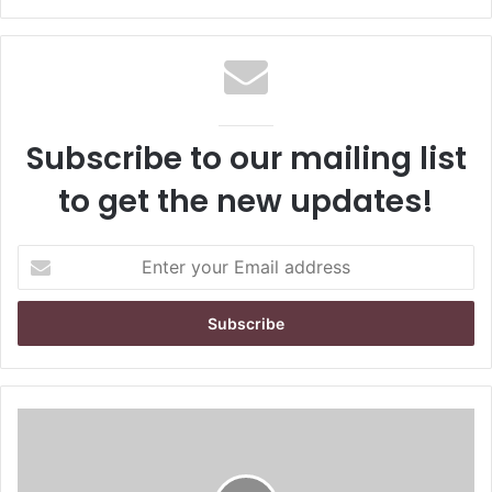
Subscribe to our mailing list
to get the new updates!
E
n
t
e
r
y
o
u
r
E
m