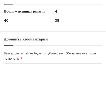
Ислам — истинная религия
41
40
38
Добавить комментарий
Ваш адрес email не будет опубликован.
Обязательные поля
помечены
*
К
о
м
м
е
н