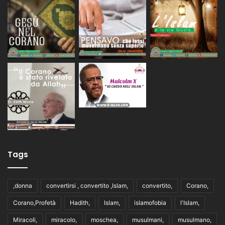
Tags
,donna
convertirsi , convertito ,Islam,
convertito,
Corano,
Corano,Profetà
Hadith,
Islam,
islamofobia
l'Islam,
Miracoli,
miracolo,
moschea,
musulmani,
musulmano,