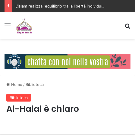
L’islam realizza l’equilibrio tra la libertà individuale e l’interesse della comunità
Menu
C
Home
/
Biblioteca
Biblioteca
Al-Halal è chiaro