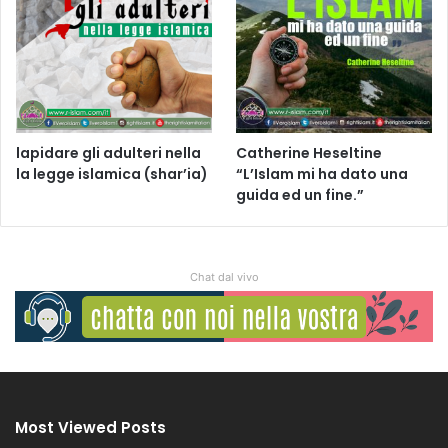
lapidare gli adulteri nella
Catherine Heseltine
la legge islamica (shar’ia)
“L’Islam mi ha dato una
guida ed un fine.”
Chat dal vivo
Most Viewed Posts