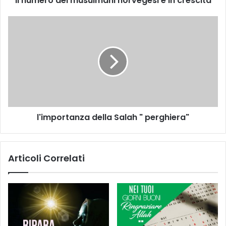
Il numero dei musulmani norvegesi è in crescita
l'importanza della Salah " perghiera"
Articoli Correlati