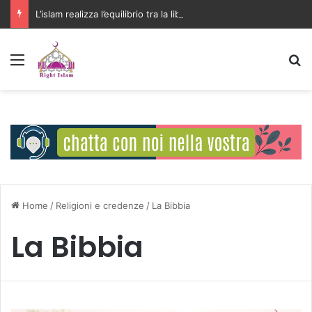
L’islam realizza l’equilibrio tra la libertà individuale e l’interesse della comunità
Menu
C
Home
/
Religioni e credenze
/
La Bibbia
La Bibbia