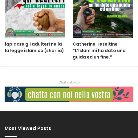
lapidare gli adulteri nella
Catherine Heseltine
la legge islamica (shar’ia)
“L’Islam mi ha dato una
guida ed un fine.”
Chat dal vivo
Most Viewed Posts