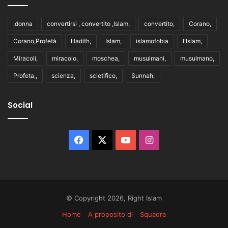
,donna
convertirsi , convertito ,Islam,
convertito,
Corano,
Corano,Profetà
Hadith,
Islam,
islamofobia
l'Islam,
Miracoli,
miracolo,
moschea,
musulmani,
musulmano,
Profeta,,
scienza,
scietifico,
Sunnah,
Social
Facebook
X
You
Instagram
Tube
© Copyright 2026, Right Islam
Home
A proposito di
Squadra