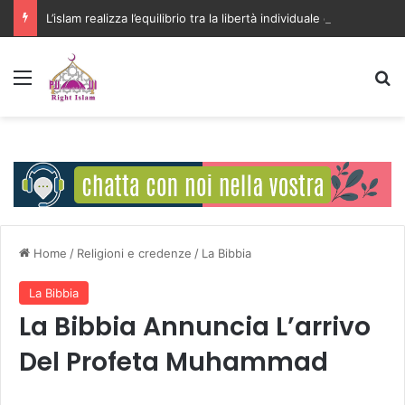
L’islam realizza l’equilibrio tra la libertà individuale e l’interesse della comunità
Menu
C
Home
/
Religioni e credenze
/
La Bibbia
La Bibbia
La Bibbia Annuncia L’arrivo
Del Profeta Muhammad