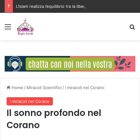
L’islam realizza l’equilibrio tra la libertà individuale e l’interesse della comunità
Menu
C
Home
/
Miracoli Scientifici
/
I miracoli nel Corano
I miracoli nel Corano
Il sonno profondo nel
Corano