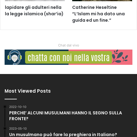
lapidare gli adulteri nella
Catherine Heseltine
la legge islamica (shar’ia)
“L’Islam mi ha dato una
guida ed un fine.”
Chat dal vivo
Most Viewed Posts
2022-10-10
PERCHE’ ALCUNI MUSULMANI HANNO IL SEGNO SULLA
FRONTE?
2023-05-10
Un musulmano può fare la preghiera in Italiano?