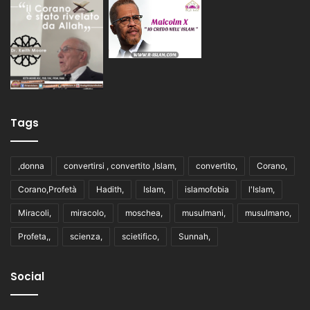
Tags
,donna
convertirsi , convertito ,Islam,
convertito,
Corano,
Corano,Profetà
Hadith,
Islam,
islamofobia
l'Islam,
Miracoli,
miracolo,
moschea,
musulmani,
musulmano,
Profeta,,
scienza,
scietifico,
Sunnah,
Social