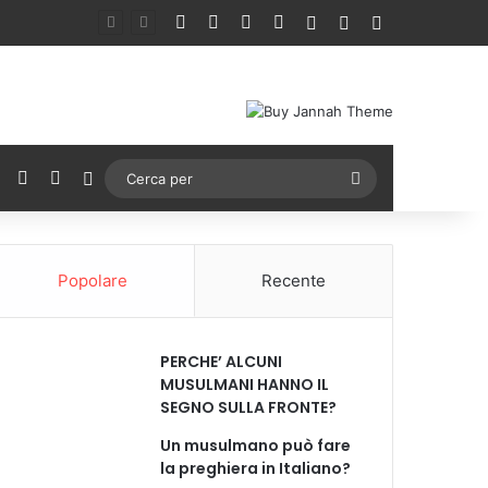
Facebook
X
You Tube
Instagram
Accedi
Un articolo a ca
Barra lateral
ebook
X
You Tube
Instagram
Cambia aspetto
Cerca
per
Popolare
Recente
PERCHE’ ALCUNI
MUSULMANI HANNO IL
SEGNO SULLA FRONTE?
Un musulmano può fare
la preghiera in Italiano?