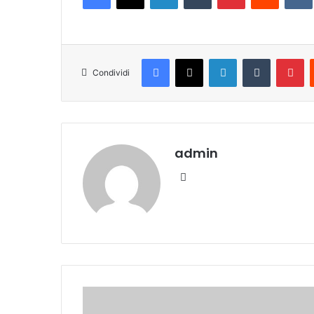
Facebook
X
LinkedIn
Tumblr
Pinterest
Condividi
admin
We
bsi
te