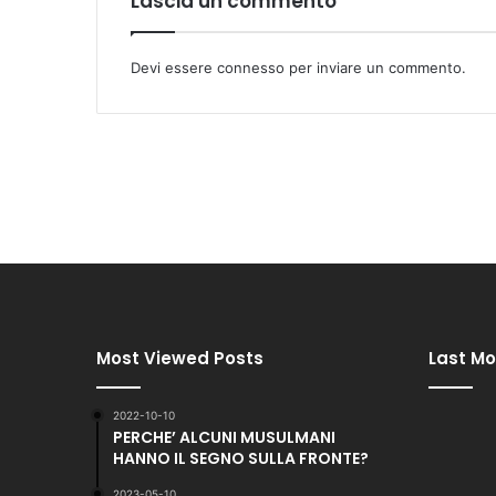
Lascia un commento
Devi essere
connesso
per inviare un commento.
Most Viewed Posts
Last Mo
2022-10-10
PERCHE’ ALCUNI MUSULMANI
HANNO IL SEGNO SULLA FRONTE?
2023-05-10