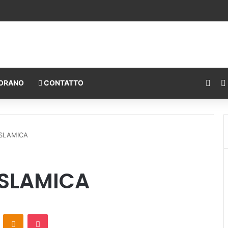
individuale e l’interesse della comunità
Fac
ORANO
CONTATTO
ISLAMICA
ISLAMICA
ontakte
Odnoklassniki
Pocket