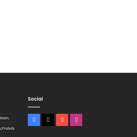
Social
,Islam,
Facebook
X
You
Instagram
,Profetà
Tube