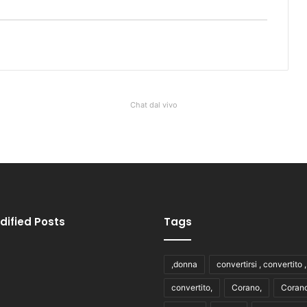
Chat dal vivo
dified Posts
Tags
,donna
convertirsi , convertito 
convertito,
Corano,
Corano