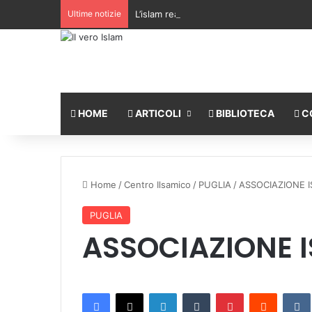
Ultime notizie
L’islam realizza l’equilibrio tra la libertà 
HOME
ARTICOLI
BIBLIOTECA
C
Home
/
Centro Ilsamico
/
PUGLIA
/
ASSOCIAZIONE 
PUGLIA
ASSOCIAZIONE 
Facebook
X
LinkedIn
Tumblr
Pinterest
Reddit
VK