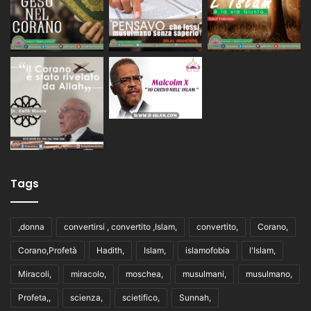
Tags
,donna
convertirsi , convertito ,Islam,
convertito,
Corano,
Corano,Profetà
Hadith,
Islam,
islamofobia
l'Islam,
Miracoli,
miracolo,
moschea,
musulmani,
musulmano,
Profeta,,
scienza,
scietifico,
Sunnah,