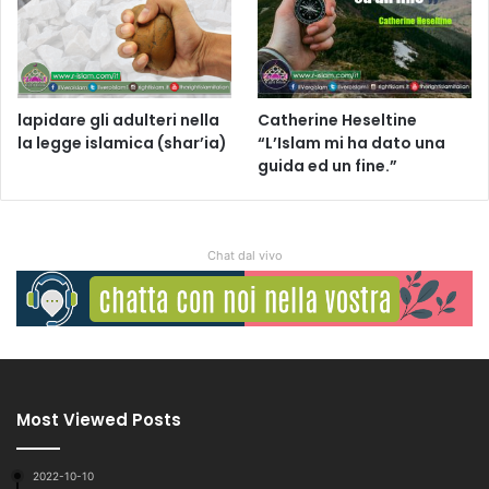
lapidare gli adulteri nella
Catherine Heseltine
la legge islamica (shar’ia)
“L’Islam mi ha dato una
guida ed un fine.”
Chat dal vivo
Most Viewed Posts
2022-10-10