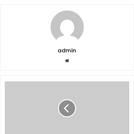
admin
We
bsi
te