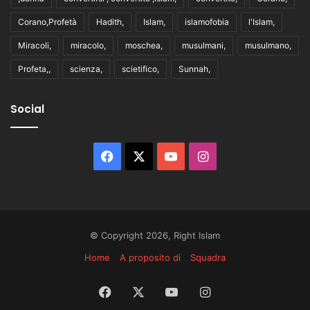
Corano,Profetà
Hadith,
Islam,
islamofobia
l'Islam,
Miracoli,
miracolo,
moschea,
musulmani,
musulmano,
Profeta,,
scienza,
scietifico,
Sunnah,
Social
Facebook
X
You
Instagram
Tube
© Copyright 2026, Right Islam
Home
A proposito di
Squadra
Facebook
X
You
Instagram