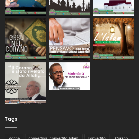
Tags
,donna
convertirsi , convertito ,Islam,
convertito,
Corano,