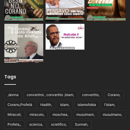
Tags
,donna
convertirsi , convertito ,Islam,
convertito,
Corano,
Corano,Profetà
Hadith,
Islam,
islamofobia
l'Islam,
Miracoli,
miracolo,
moschea,
musulmani,
musulmano,
Profeta,,
scienza,
scietifico,
Sunnah,