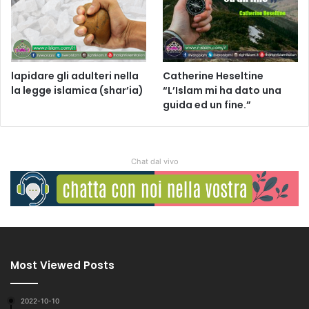
lapidare gli adulteri nella
Catherine Heseltine
la legge islamica (shar’ia)
“L’Islam mi ha dato una
guida ed un fine.”
Chat dal vivo
Most Viewed Posts
2022-10-10