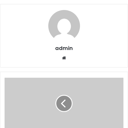
admin
We
bsi
te