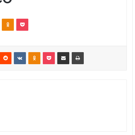
ontakte
Odnoklassniki
Pocket
Reddit
VKontakte
Odnoklassniki
Pocket
Condividi via mail
Stampa