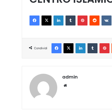
Facebook
X
LinkedIn
Tumblr
Pinterest
Reddit
VK
Facebook
X
LinkedIn
Tumblr
Pinterest
Condividi
admin
We
bsi
te