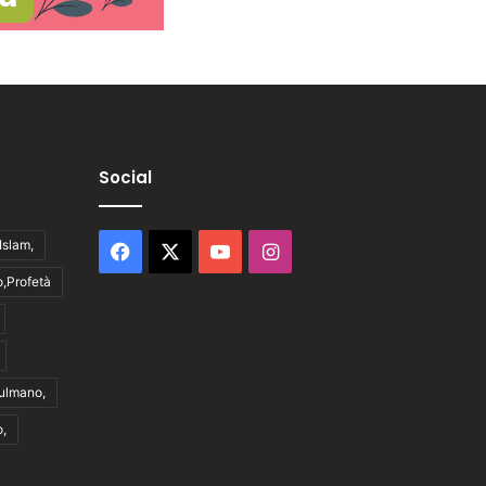
Social
,Islam,
Facebook
X
You
Instagram
,Profetà
Tube
ulmano,
o,