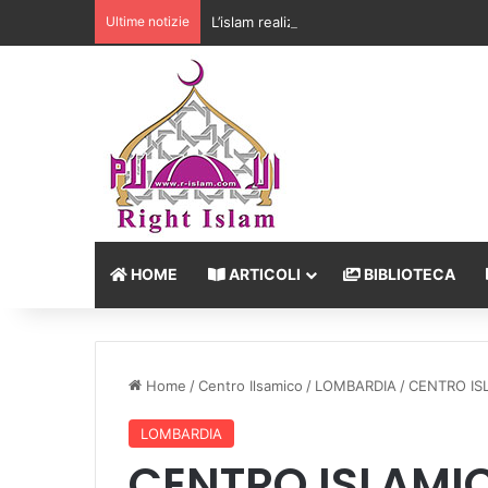
Ultime notizie
L’islam realizza l’equilibrio tra la libertà 
HOME
ARTICOLI
BIBLIOTECA
Home
/
Centro Ilsamico
/
LOMBARDIA
/
CENTRO IS
LOMBARDIA
CENTRO ISLAMI