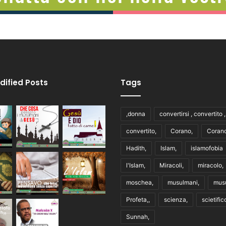
dified Posts
Tags
,donna
convertirsi , convertito 
convertito,
Corano,
Corano
Hadith,
Islam,
islamofobia
l'Islam,
Miracoli,
miracolo,
moschea,
musulmani,
mus
Profeta,,
scienza,
scietific
Sunnah,