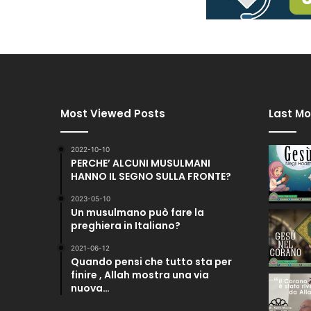
Most Viewed Posts
Last Mo
2022-10-10
PERCHE’ ALCUNI MUSULMANI
HANNO IL SEGNO SULLA FRONTE?
2023-05-10
Un musulmano può fare la
preghiera in Italiano?
2021-06-12
Quando pensi che tutto sta per
finire , Allah mostra una via
nuova…