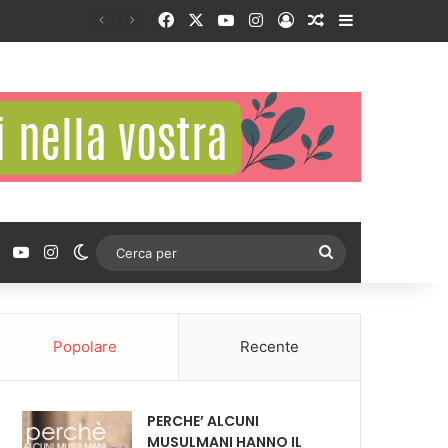
Facebook
X
You Tube
Instagram
Accedi
Un articolo a c
Barra lateral
ebook
X
You Tube
Instagram
Cambia aspetto
Cerca
per
Popolare
Recente
PERCHE’ ALCUNI
MUSULMANI HANNO IL