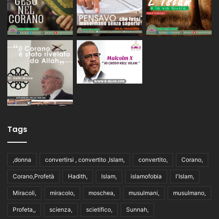
Tags
,donna
convertirsi , convertito ,Islam,
convertito,
Corano,
Corano,Profetà
Hadith,
Islam,
islamofobia
l'Islam,
Miracoli,
miracolo,
moschea,
musulmani,
musulmano,
Profeta,,
scienza,
scietifico,
Sunnah,