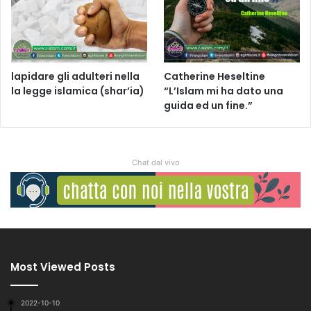
lapidare gli adulteri nella
Catherine Heseltine
la legge islamica (shar’ia)
“L’Islam mi ha dato una
guida ed un fine.”
Chat dal vivo
Most Viewed Posts
2022-10-10