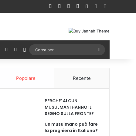
Facebook
X
You Tube
Instagram
Accedi
Un articolo a ca
Barra lateral
ebook
X
You Tube
Instagram
Cambia aspetto
Cerca
per
Popolare
Recente
PERCHE’ ALCUNI
MUSULMANI HANNO IL
SEGNO SULLA FRONTE?
Un musulmano può fare
la preghiera in Italiano?