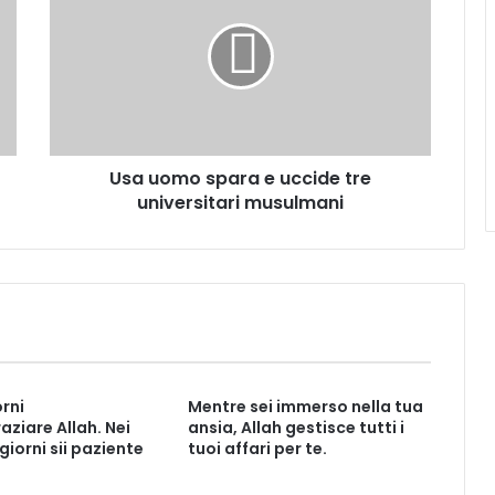
Usa uomo spara e uccide tre
universitari musulmani
orni
Mentre sei immerso nella tua
aziare Allah. Nei
ansia, Allah gestisce tutti i
 giorni sii paziente
tuoi affari per te.