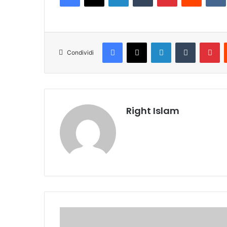
Facebook
X
LinkedIn
Tumblr
Pinterest
Condividi
Right Islam