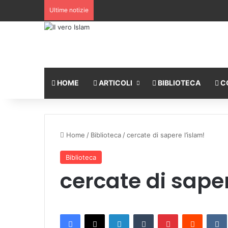
Ultime notizie
HOME
ARTICOLI
BIBLIOTECA
C
Home
/
Biblioteca
/
cercate di sapere l’islam!
Biblioteca
cercate di saper
Facebook
X
LinkedIn
Tumblr
Pinterest
Reddit
VK