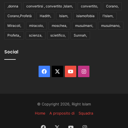
,donna
convertirsi , convertito ,Islam,
convertito,
Corano,
Corano,Profetà
Hadith,
Islam,
islamofobia
l'Islam,
Miracoli,
miracolo,
moschea,
musulmani,
musulmano,
Profeta,,
scienza,
scietifico,
Sunnah,
Social
Facebook
X
You
Instagram
Tube
© Copyright 2026, Right Islam
Home
A proposito di
Squadra
Facebook
X
You
Instagram