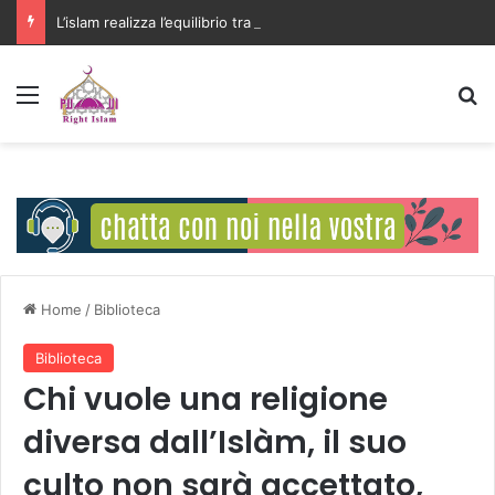
L’islam realizza l’equilibrio tra la libertà individuale e l’interesse della comunità
Menu
C
Home
/
Biblioteca
Biblioteca
Chi vuole una religione
diversa dall’Islàm, il suo
culto non sarà accettato,