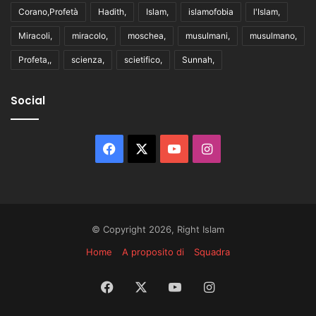
Corano,Profetà
Hadith,
Islam,
islamofobia
l'Islam,
Miracoli,
miracolo,
moschea,
musulmani,
musulmano,
Profeta,,
scienza,
scietifico,
Sunnah,
Social
Facebook
X
You
Instagram
Tube
© Copyright 2026, Right Islam
Home
A proposito di
Squadra
Facebook
X
You
Instagram