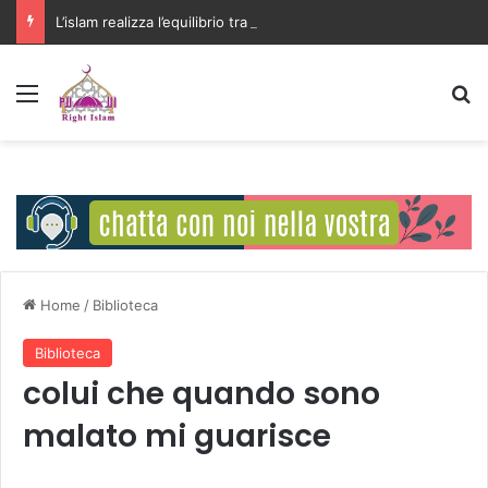
L’islam realizza l’equilibrio tra la libertà individuale e l’interesse della comunità
Menu
C
Home
/
Biblioteca
Biblioteca
colui che quando sono
malato mi guarisce