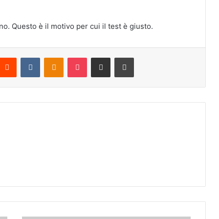
. Questo è il motivo per cui il test è giusto.
Reddit
VKontakte
Odnoklassniki
Pocket
Condividi via mail
Stampa