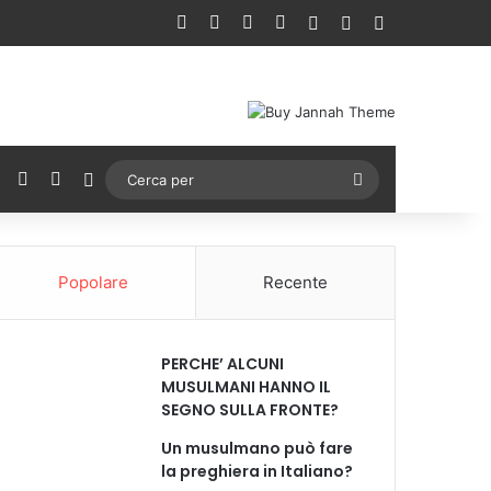
Facebook
X
You Tube
Instagram
Accedi
Un articolo a ca
Barra lateral
ebook
X
You Tube
Instagram
Cambia aspetto
Cerca
per
Popolare
Recente
PERCHE’ ALCUNI
MUSULMANI HANNO IL
SEGNO SULLA FRONTE?
Un musulmano può fare
la preghiera in Italiano?