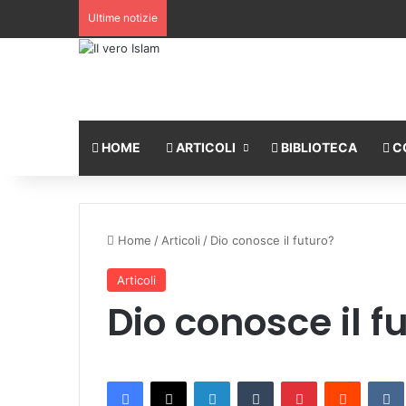
Ultime notizie
HOME
ARTICOLI
BIBLIOTECA
C
Home
/
Articoli
/
Dio conosce il futuro?
Articoli
Dio conosce il f
Facebook
X
LinkedIn
Tumblr
Pinterest
Reddit
VK