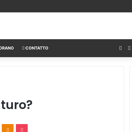
Fac
ORANO
CONTATTO
uturo?
ontakte
Odnoklassniki
Pocket