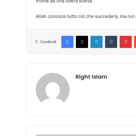
fronte ad una libera scelta.
Allah conosce tutto ciò che succederà, ma noi no
Facebook
X
LinkedIn
Tumblr
Pinterest
Condividi
Right Islam