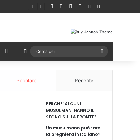
Facebook
X
You Tube
Instagram
Accedi
Un articolo a ca
Barra lateral
ebook
X
You Tube
Instagram
Cambia aspetto
Cerca
per
Popolare
Recente
PERCHE’ ALCUNI
MUSULMANI HANNO IL
SEGNO SULLA FRONTE?
Un musulmano può fare
la preghiera in Italiano?