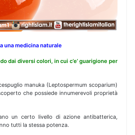
ka una medicina naturale
do dai diversi colori, in cui c’e’
guarigione per
el cespuglio manuka (Leptospermum scoparium)
 scoperto che possiede innumerevoli proprietà
ano un certo livello di azione antibatterica,
nno tutti la stessa potenza.