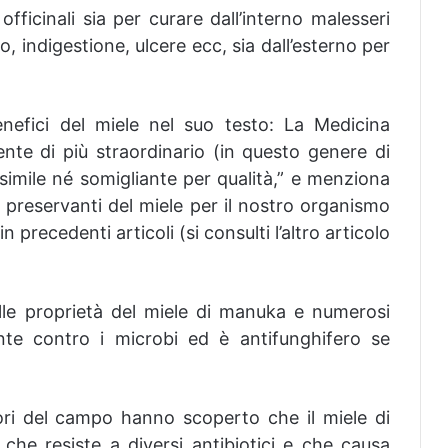
officinali sia per curare dall’interno malesseri
, indigestione, ulcere ecc, sia dall’esterno per
nefici del miele nel suo testo: La Medicina
iente di più straordinario (in questo genere di
simile né somigliante per qualità,” e menziona
 e preservanti del miele per il nostro organismo
n precedenti articoli (si consulti l’altro articolo
lle proprietà del miele di manuka e numerosi
te contro i microbi ed è antifunghifero se
catori del campo hanno scoperto che il miele di
he resiste a diversi antibiotici e che causa