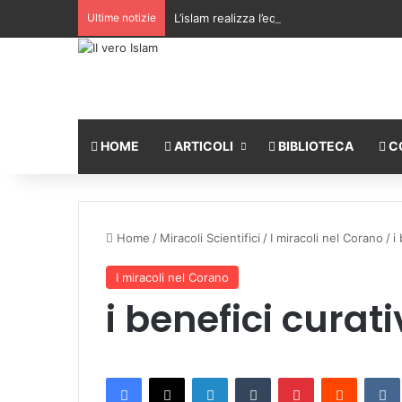
Ultime notizie
L’islam realizza l’equilibrio tra la libertà 
HOME
ARTICOLI
BIBLIOTECA
C
Home
/
Miracoli Scientifici
/
I miracoli nel Corano
/
i
I miracoli nel Corano
i benefici curati
Facebook
X
LinkedIn
Tumblr
Pinterest
Reddit
VK