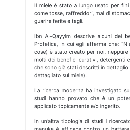
Il miele è stato a lungo usato per fini 
come tosse, raffreddori, mal di stomaco
guarire ferite e tagli.
Ibn Al–Qayyim descrive alcuni dei be
Profetica, in cui egli afferma che: “N
cose) è stato creato per noi, neppure 
molti dei benefici curativi, detergenti
che sono già stati descritti in dettaglio i
dettagliato sul miele).
La ricerca moderna ha investigato su
studi hanno provato che è un poten
applicato topicamente e/o ingerito.
In un’altra tipologia di studi i ricer
manuka è efficace contro un battere c