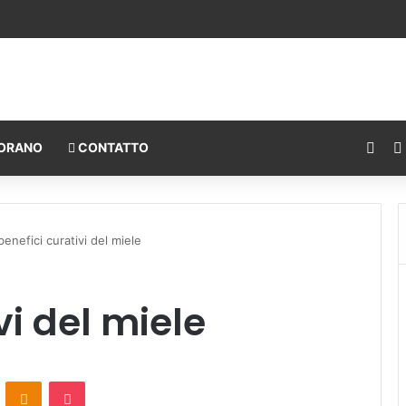
individuale e l’interesse della comunità
Fac
ORANO
CONTATTO
 benefici curativi del miele
vi del miele
ontakte
Odnoklassniki
Pocket