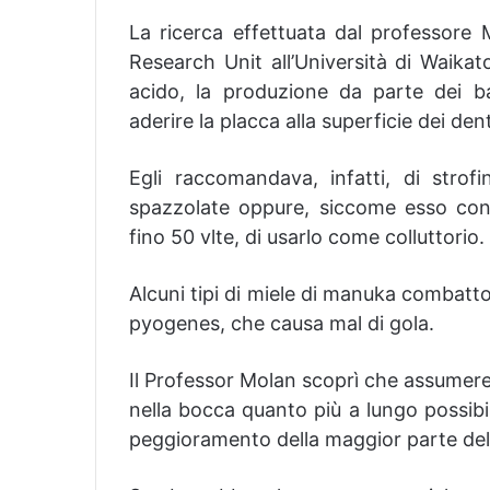
La ricerca effettuata dal professore 
Research Unit all’Università di Waika
acido, la produzione da parte dei bat
aderire la placca alla superficie dei dent
Egli raccomandava, infatti, di stro
spazzolate oppure, siccome esso cons
fino 50 vlte, di usarlo come colluttorio.
Alcuni tipi di miele di manuka combatton
pyogenes, che causa mal di gola.
Il Professor Molan scoprì che assumere
nella bocca quanto più a lungo possibil
peggioramento della maggior parte delle