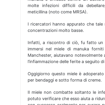
molte infezioni difficili da debella
meticillina (noto come MRSA).
I ricercatori hanno appurato che tale 
concentrazioni molto basse.
Infatti, a riscontro di ciò, fu fatto u
immersi nel miele di manuka forniti a
Manchester, aiutavano notevolmente a 
l’infiammazione delle ferite a seguito d
Oggigiorno questo miele è adoperato 
per bendaggi e sotto forma di creme.
Il miele non combatte soltanto le infe
potuto verificare che esso aiuta a ridur
con successo oralmente per curare prob