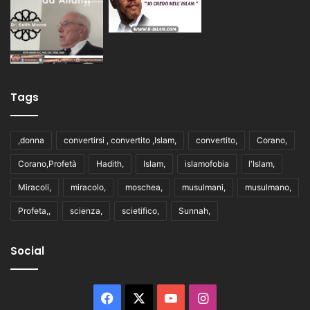
Tags
,donna
convertirsi , convertito ,Islam,
convertito,
Corano,
Corano,Profetà
Hadith,
Islam,
islamofobia
l'Islam,
Miracoli,
miracolo,
moschea,
musulmani,
musulmano,
Profeta,,
scienza,
scietifico,
Sunnah,
Social
Facebook
X
You
Instagram