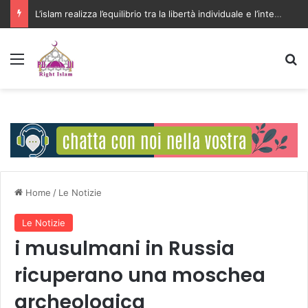
L’islam realizza l’equilibrio tra la libertà individuale e l’interesse della comunità
Menu
C
Home
/
Le Notizie
Le Notizie
i musulmani in Russia
ricuperano una moschea
archeologica