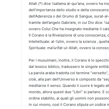
Allah (*) dice ¼allama al-qur’ana, ovvero ha ins
dell’importanza dello studio e della conoscenz
dell’Aderenza o del Grumo di Sangue, surat-al-
tramite dell’angelo Gabriele, in cui Dio dice: 
ovvero Colui Che ha insegnato mediante il cal
Il Corano è la Rivelazione di una conoscenza, ch
Intellettuale: al-¼ilm, ovvero la scienza , quel
Spirituale: ma¼rifat-ul-Allah, ovvero la conosc
Per i musulmani, inoltre, il Corano è lo specchio
dal lessico biblico, tradussero le singole entit
La parola araba tradotta col termine “versetto”,
cioè, alla pari dell’Universo è composto da “segn
meditarne il senso. Quando il cuore è legato al
mondo, allora questi due “Libri” si parlano. E 
ordine stabilito, ai quali gli uomini non posson
in cui vivono, così il Corano stipula un codice 