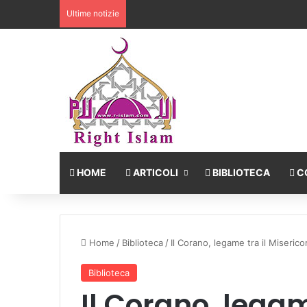
Ultime notizie
HOME
ARTICOLI
BIBLIOTECA
C
Home
/
Biblioteca
/
Il Corano, legame tra il Miseric
Biblioteca
Il Corano, legam