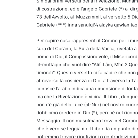
Sin dai primi versetti della Rivelazione, Muham
di costruzione, ed è l’angelo Gabriele (*) a dirg
73 dell’Avvolto, al-Muzzammil, al versetto 5 
Gabriele (***) inna sanulqi¼ alayka qawlan taq
Per capire cosa rappresenti il Corano per i mus
sura del Corano, la Sura della Vacca, rivelata a
nome di Dio, il Compassionevole, il Misericordio
lil-muttaqin che vuol dire “Alif, Lâm, Mîm.2 Que
timorati”. Questo versetto ci fa capire che n
attraverso la coscienza di Dio, attraverso la Ta
conosce l’arabo indica una dimensione di lonta
ma che la Rivelazione è vicina. Il Libro, dunque,
non c’è già della Luce (al-Nur) nel nostro cuore
dobbiamo credere in Dio (*), perché nel ricono
Messaggio. Il non musulmano trova nel Corano nu
che è vero se leggiamo il Libro da un punto di 
potremmo trovare ripetizioni o contraddizioni l