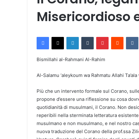
Misericordioso 
Facebook
X
LinkedIn
Tumblr
Pinterest
Reddit
VK
Bismillahi al-Rahmani Al-Rahim
Al-Salamu ‘aleykoum wa Rahmatu Allahi Ta’ala
Più che un intervento formale sul Corano, sulle 
propone d’essere una riflessione su cosa dovre
quotidianità di musulmani, il Corano. Non desid
reperibili nella sterminata letteratura esistent
musulmano e non musulmano, e nel nostro caso 
nuova traduzione del Corano della prof.ssa Zil