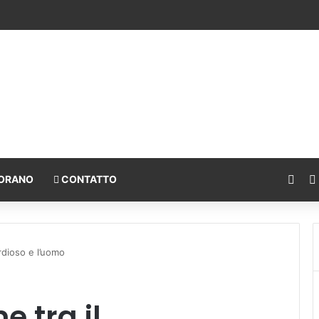
Fac
ORANO
CONTATTO
ordioso e l’uomo
e tra il