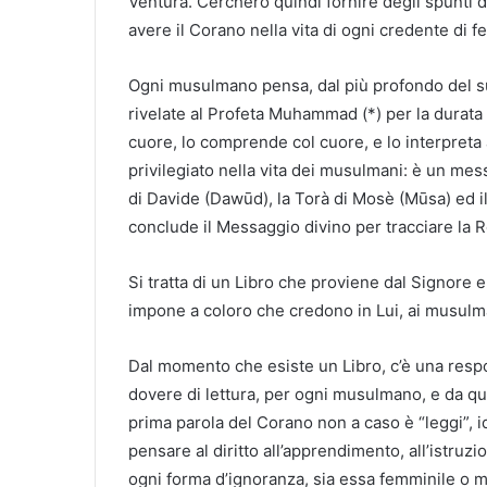
Ventura. Cercherò quindi fornire degli spunti d
avere il Corano nella vita di ogni credente di f
Ogni musulmano pensa, dal più profondo del su
rivelate al Profeta Muhammad (*) per la durata 
cuore, lo comprende col cuore, e lo interpreta 
privilegiato nella vita dei musulmani: è un mes
di Davide (Dawūd), la Torà di Mosè (Mūsa) ed i
conclude il Messaggio divino per tracciare la Re
Si tratta di un Libro che proviene dal Signore
impone a coloro che credono in Lui, ai musulman
Dal momento che esiste un Libro, c’è una respo
dovere di lettura, per ogni musulmano, e da que
prima parola del Corano non a caso è “leggi”, iq
pensare al diritto all’apprendimento, all’istruz
ogni forma d’ignoranza, sia essa femminile o m