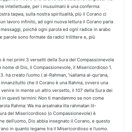
ne intellettuale, per i musulmani è una conferma
tra taqwa, sulla nostra spiritualità, più il Corano ci
 un lavoro infinito, ad ogni nuova lettura il Corano parla
i messaggi, poiché ogni parola ed ogni radice in arabo
 parole sono formate da radici trilittere e, più
no è nei primi 3 versetti della Sura del Compassionevole
n nome di Dio, il Compassionevole, il Misericordioso 1.
 3. ha creato l’uomo ( al-Rahman, ¼allama al-qur’ana,
ce innanzitutto che il Corano è una Rahma, ovvero una
 venire in mente un altro versetto, il 107 della Sura dei
(*) in questi termini: Non ti mandammo se non come
 parola Rahma: Wa ma arsalnaka illa rahmatan lil-
 Sura del Misericordioso (o Compassionevole) è
e dell’uomo, Dio abbia insegnato il Corano, e questo
rano in quanto legame tra il Misericordioso e l’uomo.