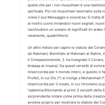
quella che per i non musulmani è una ripetizio
spirituale. Più noi musulmani lavoriamo sulla nos
rivela il suo Messaggio e viceversa. Si tratta di
al nostro cuore inviandoci nuovi segnali, nuov
racchiudono un oceano di significati (in arabo le
raramente, quadrilittere).
Un altro indizio per capire lo statuto del Cora
(al-Rahman): Bismillahi al-Rahmani al-Rahim, I
Il Compassionevole, 2. ha insegnato il Corano,
khalaqa al-insana). Da questi versetti di evin
misericordia per il mondo intero, e questo ci fa
Profeti, in cui Dio (*) si rivolge a Muhammad 
misericordia per il creato, in cui ritroviamo la
¼alamina.Ritornando ai primi 3 versetti della
sorprendente notare come prima della creazion
avviene proprio per mostrare lo statuto del Co