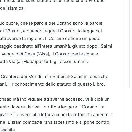
i riflessione sullo statuto e sul ruolo che dovrebbe
ede islamica:
o cuore, che le parole del Corano sono le parole
di 23 anni, e quando legge il Corano, lo legge col
attraverso la ragione. Il Corano detiene un posto
saggio destinato all’intera umanità, giunto dopo i Salmi
l Vangelo di Gesù (¼Isa), il Corano perfeziona e
tta Via (al-Huda)per tutti gli esseri umani.
 e Creatore dei Mondi, min Rabbi al-3alamin, cosa che
i, il riconoscimento dello statuto di questo Libro.
nsabilità individuale ad averne accesso. Vi è cioè un
sto dovere deriva il diritto a leggere il Corano. La
ra’a e il dovere alla lettura ci porta automaticamente a
ione. L’Islam combatte l’analfabetismo e si pone contro
aschile.