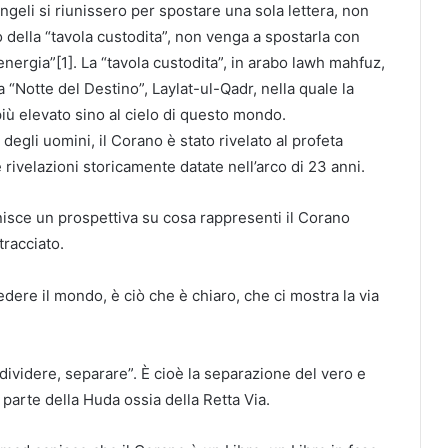
ngeli si riunissero per spostare una sola lettera, non
o della “tavola custodita”, non venga a spostarla con
energia”[1]. La “tavola custodita”, in arabo lawh mahfuz,
la “Notte del Destino”, Laylat-ul-Qadr, nella quale la
più elevato sino al cielo di questo mondo.
degli uomini, il Corano è stato rivelato al profeta
rivelazioni storicamente datate nell’arco di 23 anni.
nisce un prospettiva su cosa rappresenti il Corano
racciato.
edere il mondo, è ciò che è chiaro, che ci mostra la via
“dividere, separare”. È cioè la separazione del vero e
a parte della Huda ossia della Retta Via.