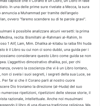
mad capisce che il Corano è un Libro, un Libro in fase
lielo. In una delle prime sure rivelate a Mecca, la sura
Dio annuncia a Muhammad per tramite dell’angelo
ilan, ovvero “faremo scendere su di te parole gravi”.
ulmani è possibile analizzare alcuni versetti: la prima
 Medina, recita: Bismillahi al-Rahmani al-Rahim, In
so 1 Alif, Lam, Mim. Dhalika al-kitabu la raiba fihi huda
sto è il Libro su cui non ci sono dubbi, una guida per i
on possiamo considerare questo Libro come guida se non
qwa. L’aggettivo dimostrativo dhalika, poi, per chi
nanza, ovvero la coscienza che vi è un Libro lontano,
 non ci svela i suoi segreti, i segreti della sua Luce, se
. Per far si che il Corano parli al nostro cuore
scere Dio troviamo la direzione (al-Huda) del suo
merose ripetizioni, ripetizioni delle stesse storie, il
vista razionale, intellettuale. Anche noi musulmani
eggendo il libro di una diversa tradizione religiosa. Ma