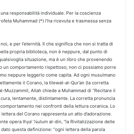
una responsabilità individuale. Per la coscienza
Profeta Muhammad (*) l’ha ricevuta e trasmessa senza
i, e per l’eternità. Il che significa che non si tratta di
 nella propria biblioteca, non è neppure, dal punto di
qualsivoglia situazione, ma è un libro che provenendo
ero un comportamento rispettoso; non ci possiamo porre
iamo neppure leggerlo come capita. Ad ogni musulmano
ttamente il Corano, la tilewat-al-Qur’an (la corretta
t-al-Muzzammil, Allah chiede a Muhammad di “Recitare il
cura, lentamente, distintamente. La corretta pronuncia
o comportamento nei confronti della lettura coranica. Lo
a lettera del Corano rappresenta un atto d’adorazione.
te opera Ihya’ ¼ulum al-din, “la Rivitalizzazione delle
dato questa definizione: “ogni lettera della parola