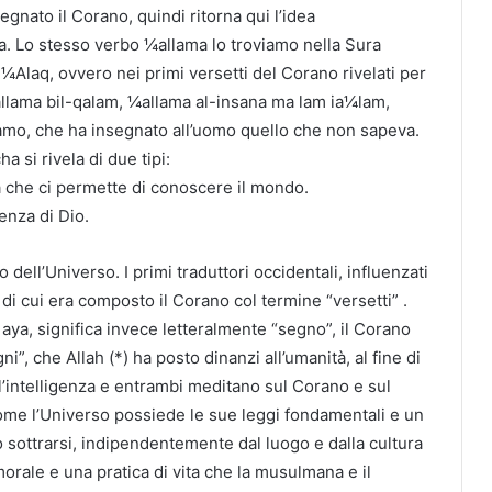
egnato il Corano, quindi ritorna qui l’idea
a. Lo stesso verbo ¼allama lo troviamo nella Sura
¼Alaq, ovvero nei primi versetti del Corano rivelati per
¼allama bil-qalam, ¼allama al-insana ma lam ia¼lam,
amo, che ha insegnato all’uomo quello che non sapeva.
a si rivela di due tipi:
la che ci permette di conoscere il mondo.
enza di Dio.
 dell’Universo. I primi traduttori occidentali, influenzati
à di cui era composto il Corano col termine “versetti” .
 aya, significa invece letteralmente “segno”, il Corano
i”, che Allah (*) ha posto dinanzi all’umanità, al fine di
l’intelligenza e entrambi meditano sul Corano e sul
come l’Universo possiede le sue leggi fondamentali e un
o sottrarsi, indipendentemente dal luogo e dalla cultura
morale e una pratica di vita che la musulmana e il