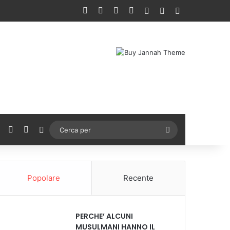
Facebook
X
You Tube
Instagram
Accedi
Un articolo a ca
Barra lateral
ebook
X
You Tube
Instagram
Cambia aspetto
Cerca
per
Popolare
Recente
PERCHE’ ALCUNI
MUSULMANI HANNO IL