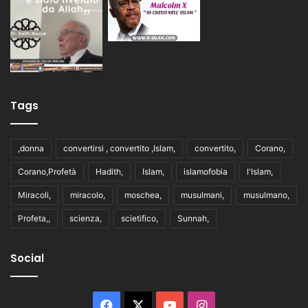
Tags
,donna
convertirsi , convertito ,Islam,
convertito,
Corano,
Corano,Profetà
Hadith,
Islam,
islamofobia
l'Islam,
Miracoli,
miracolo,
moschea,
musulmani,
musulmano,
Profeta,,
scienza,
scietifico,
Sunnah,
Social
Facebook
X
You
Instagram