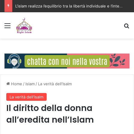
L’islam realizza l’equilibrio tra la libertà individuale e l’interesse della comunità
Menu
C
Home
/
Islam
/
La verità dell'Isalm
La verità dell'Isalm
Il diritto della donna
all’eredita nell’Islam