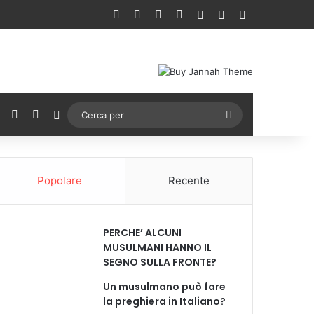
Facebook
X
You Tube
Instagram
Accedi
Un articolo a ca
Barra lateral
ebook
X
You Tube
Instagram
Cambia aspetto
Cerca
per
Popolare
Recente
PERCHE’ ALCUNI
MUSULMANI HANNO IL
SEGNO SULLA FRONTE?
Un musulmano può fare
la preghiera in Italiano?