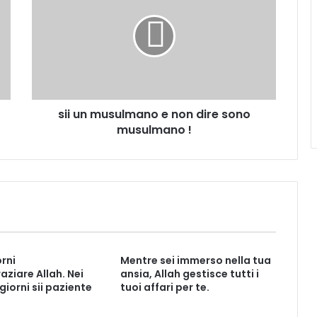
sii un musulmano e non dire sono
musulmano !
orni
Mentre sei immerso nella tua
aziare Allah. Nei
ansia, Allah gestisce tutti i
 giorni sii paziente
tuoi affari per te.