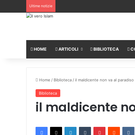
Ultime notizie
HOME
ARTICOLI
BIBLIOTECA
C
Home
/
Biblioteca
/
il maldicente non va al paradiso
Biblioteca
il maldicente n
Facebook
X
LinkedIn
Tumblr
Pinterest
Reddit
VK