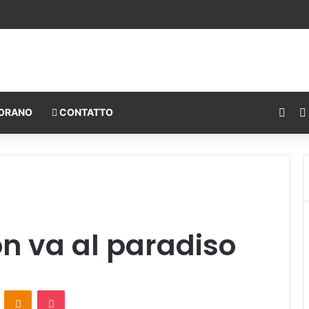
Fac
ORANO
CONTATTO
on va al paradiso
ontakte
Odnoklassniki
Pocket