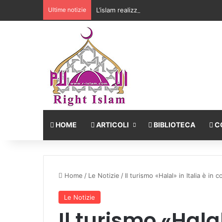
Ultime notizie
L’islam realizza l’equilibrio tra la libertà 
HOME
ARTICOLI
BIBLIOTECA
C
Home
/
Le Notizie
/
Il turismo «Halal» in Italia è in 
Le Notizie
Il turismo «Halal