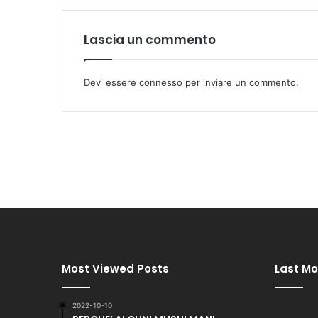
Lascia un commento
Devi essere
connesso
per inviare un commento.
Most Viewed Posts
Last Mo
2022-10-10