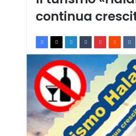
continua cresci
Facebook
X
LinkedIn
Tumblr
Pinterest
Reddit
VK