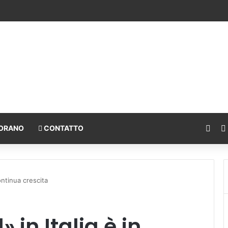
individuale e l’interesse della comunità
Fac
ORANO
CONTATTO
continua crescita
» in Italia è in