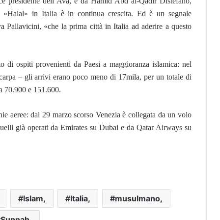
 vice presidente dell’Ava, e da Hamid Abd al-Qadir Distefano,
mo «Halal» in Italia è in continua crescita. Ed è un segnale
Pallavicini, «che la prima città in Italia ad aderire a questo
to di ospiti provenienti da Paesi a maggioranza islamica: nel
carpa – gli arrivi erano poco meno di 17mila, per un totale di
 a 70.900 e 151.600.
e aeree: dal 29 marzo scorso Venezia è collegata da un volo
quelli già operati da Emirates su Dubai e da Qatar Airways su
Islam,
Italia,
musulmano,
Sunnah,