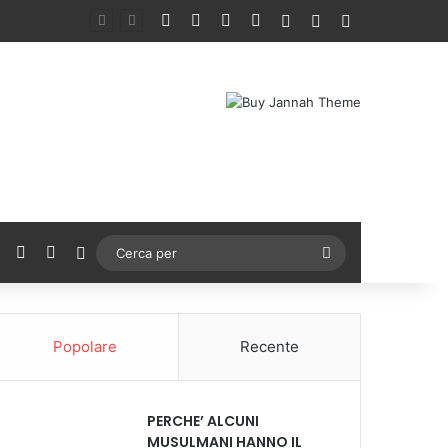
Facebook
X
You Tube
Instagram
Accedi
Un articolo a ca
Barra lateral
ebook
X
You Tube
Instagram
Cambia aspetto
Cerca
per
Popolare
Recente
PERCHE’ ALCUNI
MUSULMANI HANNO IL