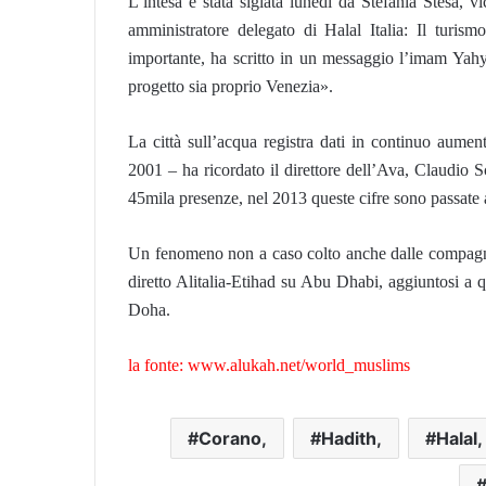
L’intesa è stata siglata lunedì da Stefania Stesa,
amministratore delegato di Halal Italia: Il turis
importante, ha scritto in un messaggio l’imam Yahya 
progetto sia proprio Venezia».
La città sull’acqua registra dati in continuo aumen
2001 – ha ricordato il direttore dell’Ava, Claudio S
45mila presenze, nel 2013 queste cifre sono passate
Un fenomeno non a caso colto anche dalle compagni
diretto Alitalia-Etihad su Abu Dhabi, aggiuntosi a 
Doha.
la fonte: www.alukah.net/world_muslims
Corano,
Hadith,
Halal,