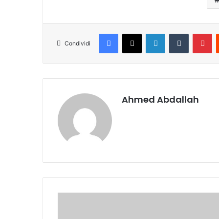
Facebook
X
LinkedIn
Tumblr
Pinterest
Condividi
Ahmed Abdallah