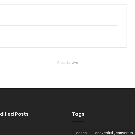
Chat dal vivo
dified Posts
Tags
,donna
convertirsi , convertito 