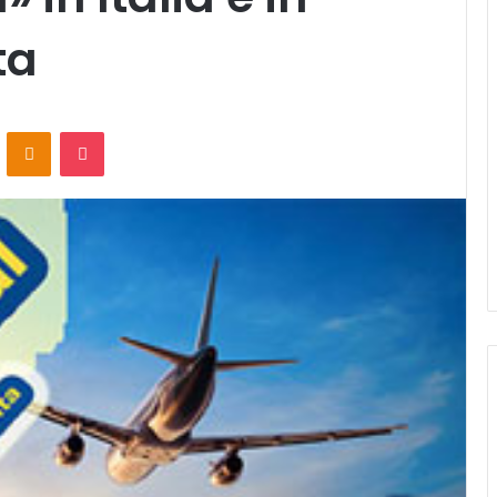
ta
ontakte
Odnoklassniki
Pocket