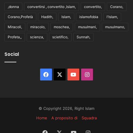
,donna
convertirsi , convertito ,Islam,
convertito,
Corano,
Corano,Profetà
Hadith,
Islam,
islamofobia
l'Islam,
Miracoli,
miracolo,
moschea,
musulmani,
musulmano,
Profeta,,
scienza,
scietifico,
Sunnah,
Social
Facebook
X
You
Instagram
Tube
© Copyright 2026, Right Islam
Home
A proposito di
Squadra
Facebook
X
You
Instagram