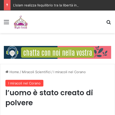
L’islam realizza l’equilibrio tra la libertà individuale e l’interesse della comunità
Menu
C
Home
/
Miracoli Scientifici
/
I miracoli nel Corano
I miracoli nel Corano
l’uomo è stato creato di
polvere