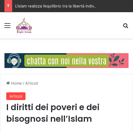
L’islam realizza l’equilibrio tra la libertà individuale e l’interesse della comunità
Menu
C
Home
/
Articoli
Articoli
I diritti dei poveri e dei
bisognosi nell’Islam