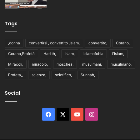
Tags
,donna
convertirsi , convertito ,Islam,
convertito,
Corano,
Corano,Profetà
Hadith,
Islam,
islamofobia
l'Islam,
Miracoli,
miracolo,
moschea,
musulmani,
musulmano,
Profeta,,
scienza,
scietifico,
Sunnah,
Social
Facebook
X
You
Instagram
Tube