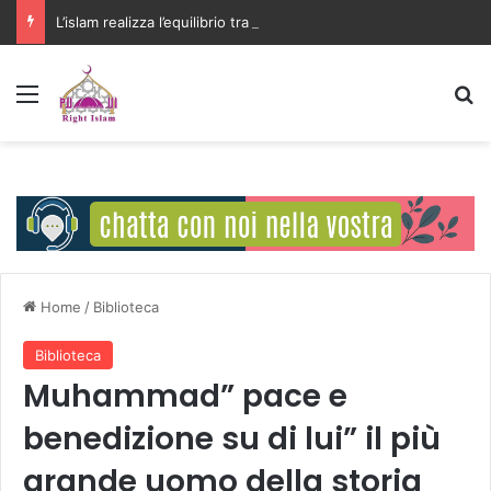
L’islam realizza l’equilibrio tra la libertà individuale e l’interesse della comunità
Menu
C
Home
/
Biblioteca
Biblioteca
Muhammad” pace e
benedizione su di lui” il più
grande uomo della storia