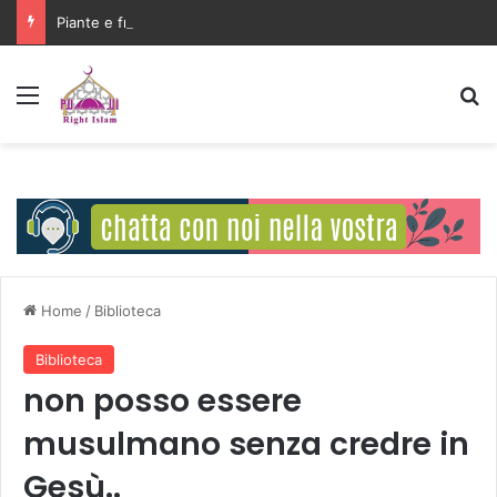
Piante e frutti creati in coppia, maschio e femmina
Menu
C
Home
/
Biblioteca
Biblioteca
non posso essere
musulmano senza credre in
Gesù..