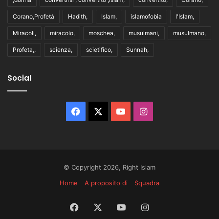
Corano,Profetà
Hadith,
Islam,
islamofobia
l'Islam,
Miracoli,
miracolo,
moschea,
musulmani,
musulmano,
Profeta,,
scienza,
scietifico,
Sunnah,
Social
Facebook
X
You
Instagram
Tube
© Copyright 2026, Right Islam
Home
A proposito di
Squadra
Facebook
X
You
Instagram