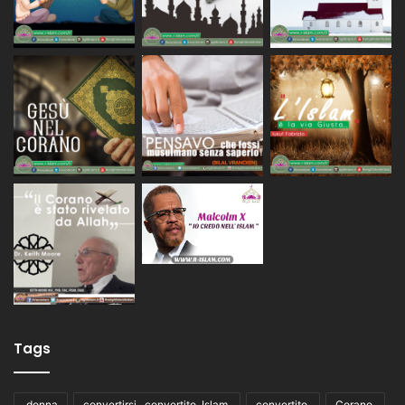
Tags
,donna
convertirsi , convertito ,Islam,
convertito,
Corano,